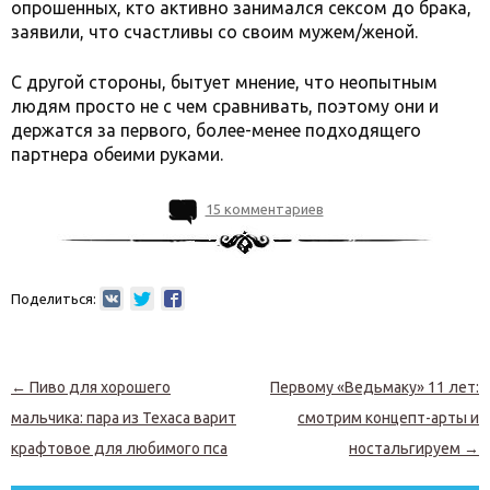
опрошенных, кто активно занимался сексом до брака,
заявили, что счастливы со своим мужем/женой.
С другой стороны, бытует мнение, что неопытным
людям просто не с чем сравнивать, поэтому они и
держатся за первого, более-менее подходящего
партнера обеими руками.
15 комментариев
Поделиться:
Навигация по записям
←
Пиво для хорошего
Первому «Ведьмаку» 11 лет:
мальчика: пара из Техаса варит
смотрим концепт-арты и
крафтовое для любимого пса
ностальгируем
→