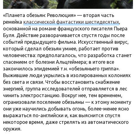
«Планета обезьян: Революция» — вторая часть
ремейка
классической фантастики шестидесятых
,
основанной на романе французского писателя Пьера
Буля. Действие разворачивается спустя годы после
событий предыдущего фильма. Искусственный вирус,
который сделал обезьян умнее, работает против
человечества: предполагалось, что разработка станет
спасением от болезни Альцгеймера; в итоге все
закончилось эпидемией т.н. «обезьяньего гриппа».
Выжившие люди укрылись в изолированных колониях
без света и связи. Чтобы восстановить снабжение
энергией, группа исследователей отправляется в лес
чинить электростанцию. Вокруг нее, тем временем,
огранизовали поселение обезьяны — к этому моменту
они уже научились добывать огонь, более-менее ясно
выражаться по-английски и, как выяснится спустя
некоторое время, даже стрелять из автоматического
оружия.