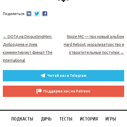
Поделиться:
Навигация по записям
←
DOTA на DisgustingMen:
Noize MC — про новый альбом
Добродеев и Зуев
Hard Reboot, морализаторство и
комментируют финал The
отвратительные поступки
→
International
Читай нас в Telegram
Поддержи нас на Patreon
ПОДКАСТЫ
ДИЧЬ
ТЕСТЫ
ИСТОРИЯ
ИГРЫ