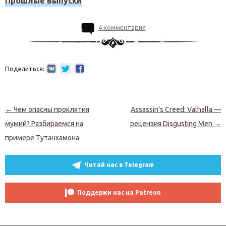
Прошлые выпуски
4 комментария
Поделиться:
Навигация по записям
←
Чем опасны проклятия
Assassin’s Creed: Valhalla —
мумий? Разбираемся на
рецензия Disgusting Men
→
примере Тутанхамона
Читай нас в Telegram
Поддержи нас на Patreon