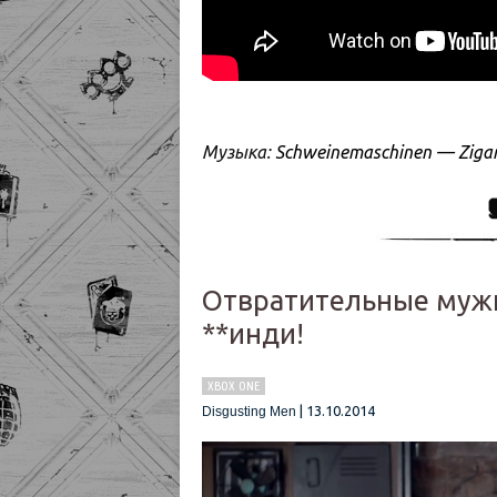
Музыка:
Schweinemaschinen — Zigar
Отвратительные мужик
**инди!
XBOX ONE
|
13.10.2014
Disgusting Men