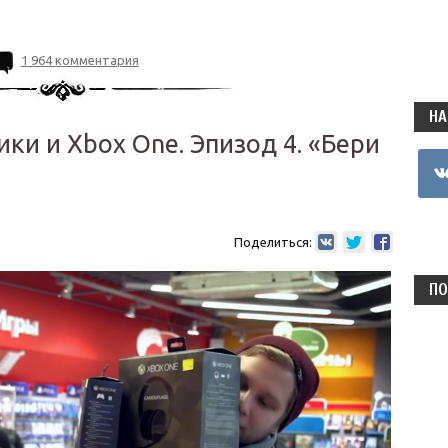
1 964 комментария
НА
и и Xbox One. Эпизод 4. «Бери
vkon
Поделиться:
ПО