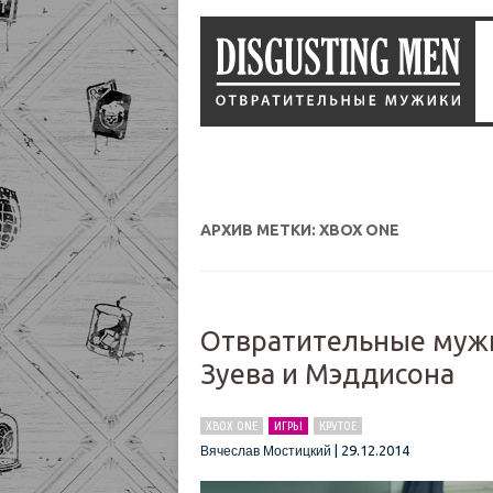
АРХИВ МЕТКИ:
XBOX ONE
Отвратительные мужи
Зуева и Мэддисона
XBOX ONE
ИГРЫ
КРУТОЕ
|
29.12.2014
Вячеслав Мостицкий