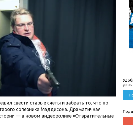
Удоб
день
По
решил свести старые счеты и забрать то, что по
старого соперника Мэддисона. Драматичная
Подд
истории — в новом видеоролике «Отвратительные