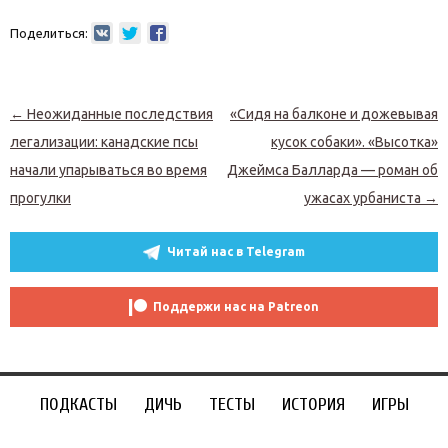
Поделиться:
Навигация по записям
←
Неожиданные последствия
«Сидя на балконе и дожевывая
легализации: канадские псы
кусок собаки». «Высотка»
начали упарываться во время
Джеймса Балларда — роман об
прогулки
ужасах урбаниста
→
Читай нас в Telegram
Поддержи нас на Patreon
ПОДКАСТЫ
ДИЧЬ
ТЕСТЫ
ИСТОРИЯ
ИГРЫ