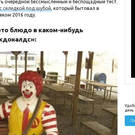
ать очередной бессмысленный и беспощадный тест.
с селедкой под шубой
, который бытовал в
ком 2016 году.
это блюдо в каком-нибудь
кдоналдс»:
Удоб
день
По