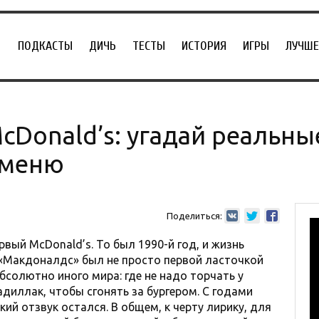
ПОДКАСТЫ
ДИЧЬ
ТЕСТЫ
ИСТОРИЯ
ИГРЫ
ЛУЧШЕ
cDonald’s: угадай реальны
 меню
Поделиться:
рвый McDonald’s. То был 1990-й год, и жизнь
 «Макдоналдс» был не просто первой ласточкой
бсолютно иного мира: где не надо торчать у
адиллак, чтобы сгонять за бургером. С годами
кий отзвук остался. В общем, к черту лирику, для