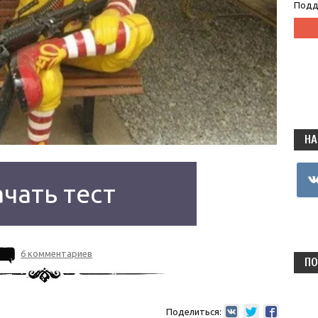
Подд
НА
vkon
чать тест
6 комментариев
ПО
Поделиться: