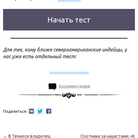
Начать тест
Для тех, кому ближе североамериканские индейцы, у
нас уже есть отдельный тест:
8 комментариев
Поделиться:
Навигация по записям
←
В Теннеси владелец
Охотники за нацистами. «К