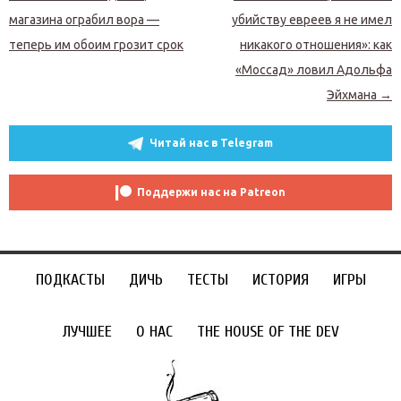
магазина ограбил вора —
убийству евреев я не имел
теперь им обоим грозит срок
никакого отношения»: как
«Моссад» ловил Адольфа
Эйхмана
→
Читай нас в Telegram
Поддержи нас на Patreon
ПОДКАСТЫ
ДИЧЬ
ТЕСТЫ
ИСТОРИЯ
ИГРЫ
ЛУЧШЕЕ
О НАС
THE HOUSE OF THE DEV