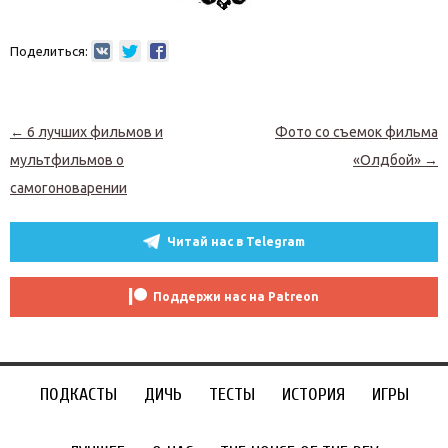
Поделиться:
Навигация по записям
←
6 лучших фильмов и
Фото со съемок фильма
мультфильмов о
«Олдбой»
→
самогоноварении
Читай нас в Telegram
Поддержи нас на Patreon
ПОДКАСТЫ
ДИЧЬ
ТЕСТЫ
ИСТОРИЯ
ИГРЫ