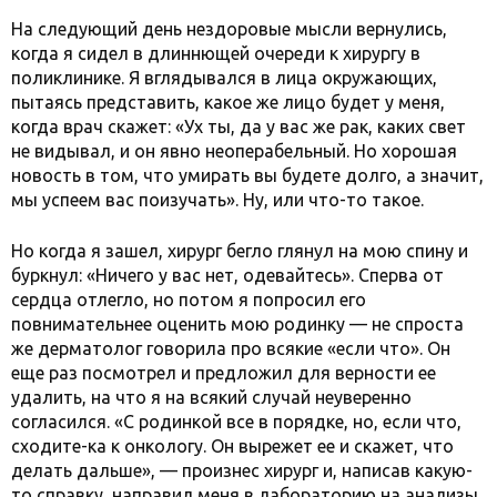
На следующий день нездоровые мысли вернулись,
когда я сидел в длиннющей очереди к хирургу в
поликлинике. Я вглядывался в лица окружающих,
пытаясь представить, какое же лицо будет у меня,
когда врач скажет: «Ух ты, да у вас же рак, каких свет
не видывал, и он явно неоперабельный. Но хорошая
новость в том, что умирать вы будете долго, а значит,
мы успеем вас поизучать». Ну, или что-то такое.
Но когда я зашел, хирург бегло глянул на мою спину и
буркнул: «Ничего у вас нет, одевайтесь». Сперва от
сердца отлегло, но потом я попросил его
повнимательнее оценить мою родинку — не спроста
же дерматолог говорила про всякие «если что». Он
еще раз посмотрел и предложил для верности ее
удалить, на что я на всякий случай неуверенно
согласился. «С родинкой все в порядке, но, если что,
сходите-ка к онкологу. Он вырежет ее и скажет, что
делать дальше», — произнес хирург и, написав какую-
то справку, направил меня в лабораторию на анализы.