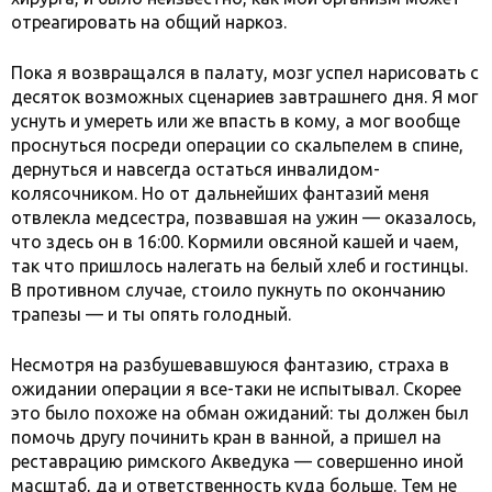
отреагировать на общий наркоз.
Пока я возвращался в палату, мозг успел нарисовать с
десяток возможных сценариев завтрашнего дня. Я мог
уснуть и умереть или же впасть в кому, а мог вообще
проснуться посреди операции со скальпелем в спине,
дернуться и навсегда остаться инвалидом-
колясочником. Но от дальнейших фантазий меня
отвлекла медсестра, позвавшая на ужин — оказалось,
что здесь он в 16:00. Кормили овсяной кашей и чаем,
так что пришлось налегать на белый хлеб и гостинцы.
В противном случае, стоило пукнуть по окончанию
трапезы — и ты опять голодный.
Несмотря на разбушевавшуюся фантазию, страха в
ожидании операции я все-таки не испытывал. Скорее
это было похоже на обман ожиданий: ты должен был
помочь другу починить кран в ванной, а пришел на
реставрацию римского Акведука — совершенно иной
масштаб, да и ответственность куда больше. Тем не