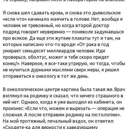
Я снова шел сдавать кровь, и снова это дьявольское
«если что» начинало маячить в голове. Нет, вообще я
человек не тревожный, но когда второй доктор
подряд говорит неуверенно — поневоле задумаешься
про всякое. Да еще эти жуткие плакаты тут и там, на
которых написано что-то вроде: «От рака в год
умирает семьдесят миллиардов человек. Иди
проверься, оболтус, может и тебе скоро придет
конец!». Наверное, я все-таки утрирую, но тогда, чтобы
не мучиться дурными мыслями сверх меры, я решил
отправиться к онкологу в тот же день.
В онкологическом центре картина была такая же. Врач
взглянул на родинку и сказал, что ничего страшного в
ней нет. Однако, когда я уже выходил из кабинета, он
произнес: «Если что, можем и вырезать — операция не
сложная. А после отправим родинку на гистологию».
На мой протяжный, печальный вздох, он ответил:
«Сходите-ка для верности к заведующему