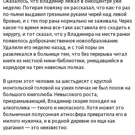
Оказалось, что Владимир лежал в онкоцентре уже
неделю. Потирая повязку он рассказал, что как-то раз
по-пьяни выдавил грязными руками чирей над левой
бровью, и с тех пор рана нормально не заживала. Через
какое-то время жена все-таки заставила его сходить к
хирургу, и тот сказал, что у Владимира на месте ранки
появилось доброкачественное новообразование.
Удалили его неделю назад, и с той поры он
развлекался в больнице тем, что без перерыва читал
книги из местной мини-библиотеки, умещавшейся в
коридоре на трех навесных полках.
В целом этот человек за шестьдесят с круглой
монгольской головой на узких плечах не был похож на
большого книголюба. Невысокого роста,
прихрамывающий, Владимир скорее походил на
алкоголика — тихого и неопасного. Хотя может это
больничная полусонная атмосфера превратила его в
милого мужичка, и в родной деревне он еще как
ураганил — это неизвестно.