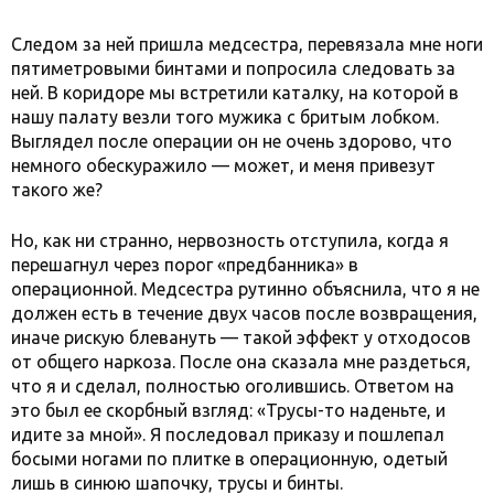
Следом за ней пришла медсестра, перевязала мне ноги
пятиметровыми бинтами и попросила следовать за
ней. В коридоре мы встретили каталку, на которой в
нашу палату везли того мужика с бритым лобком.
Выглядел после операции он не очень здорово, что
немного обескуражило — может, и меня привезут
такого же?
Но, как ни странно, нервозность отступила, когда я
перешагнул через порог «предбанника» в
операционной. Медсестра рутинно объяснила, что я не
должен есть в течение двух часов после возвращения,
иначе рискую блевануть — такой эффект у отходосов
от общего наркоза. После она сказала мне раздеться,
что я и сделал, полностью оголившись. Ответом на
это был ее скорбный взгляд: «Трусы-то наденьте, и
идите за мной». Я последовал приказу и пошлепал
босыми ногами по плитке в операционную, одетый
лишь в синюю шапочку, трусы и бинты.