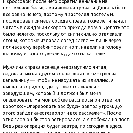
и кроссовок, после чего обратил внимание на
постельное белье, лежавшее на кровати. Делать быть
все равно нечего, поэтому я застелил постель и,
последовав примеру соседа справа, тоже лег и начал
читать в ожидании скорого прихода врача. Делать это
было нелегко, поскольку от книги сильно отвлекали
стоны, которые издавал сосед слева — лишь через
полчаса ему перебинтовали ноги, надели на голову
шапочку и голого увезли куда-то на каталке.
Мужчина справа все еще невозмутимо читал,
седовласый на другом конце лежал и смотрел на
капельницу — чтобы не нарушать их идиллию, я
вышел в коридор, где тут же столкнулся с
заведующим, который и должен был меня
оперировать. На мои робкие расспросы он ответил
коротко: «Оперировать вас будем завтра утром. До
этого зайдет анестезиолог и все расскажет». После
этих слов он быстро ретировался, а я побежал на пост.
Ведь раз операция будет завтра, то сегодня я здесь
никому не нужен, а значит, надо предупредить