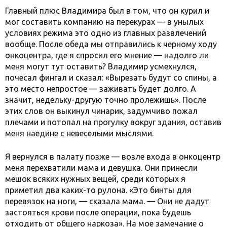
Главный плюс Владимира был в том, что он курил и
мог составить компанию на перекурах — в унылых
условиях режима это одно из главных развлечений
вообще. После обеда мы отправились к черному ходу
онкоцентра, где я спросил его мнение — надолго ли
меня могут тут оставить? Владимир усмехнулся,
почесал фингал и сказал: «Вырезать будут со спины, а
это место непростое — заживать будет долго. А
значит, недельку-другую точно пролежишь». После
этих слов он выкинул чинарик, задумчиво пожал
плечами и потопал на прогулку вокруг здания, оставив
меня наедине с невеселыми мыслями.
Я вернулся в палату позже — возле входа в онкоцентр
меня перехватили мама и девушка. Они принесли
мешок всяких нужных вещей, среди которых я
приметил два каких-то рулона. «Это бинты для
перевязок на ноги, — сказала мама. — Они не дадут
застояться крови после операции, пока будешь
отходить от общего наркоза». На мое замечание о