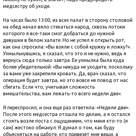
медсестру об уходе.
На часах было 13:00, из всех палат в сторону столовой
на обед начал вяло стекаться народ, сквозь потоки
которого я все-таки смог добраться до нужной
девушки в белом халате. Но не успел я открыть рот,
как она спросила: «Вы взяли с собой кружку и ложку?».
Ухмыльнувшись, я сказал, что это и не нужно, ведь я
вернусь сюда только завтра. Ее ухмылка была куда
более убедительной: «Вы никуда не уходите, поскольку
за вами уже закрепили кровать. Да, врач сказал, что
операция будет завтра, но это вовсе не повод от нас
сбегать. Если что, учитывая сложность
вмешательства, вам лежать-то всего недели две».
Я переспросил, и она еще раз ответила: «Недели две».
После этого медсестра отошла по делам, а я остался
стоять возле поста с ощущением, что меня кто-то (я
сам) жестоко обманул. Я думал о том, как буду
объясняться на работе, кто привезет мне вещи, а