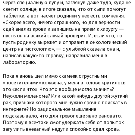
через специальную лупу и, заглянув даже туда, куда не
светит солнце, в итоге сказала, что от сыпи помогут
таблетки, а вот насчет родинки у нее есть сомнения.
«Скорее всего, ничего страшного, но для верности
сдай анализ крови и запишись на прием к хирургу —
пусть он на всякий случай проверит. И, если что, то
пусть родинку вырежет и отправит в онкологический
центр на гистологию», — с улыбкой сказала она и,
написав какую-то справку, направила меня в
лабораторию.
Пока я вновь шел мимо скамеек с грустными
«посетителями» кожвена, у меня в голове крутилось
это «если что». Что это вообще могло значить?
Неужели меланома? Или какой-нибудь другой жуткий
рак, признаки которого мне нужно срочно поискать в
интернете? Но рациональное мышление
подсказывало, что для тревог еще явно рановато.
Поэтому я все-таки смог удержать себя от попыток
загуглить внезапный недуг и спокойно сдал кровь.