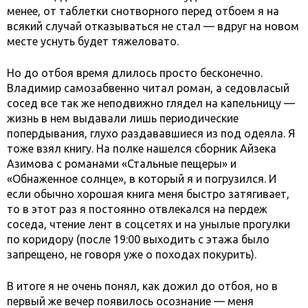
менее, от таблетки снотворного перед отбоем я на
всякий случай отказываться не стал — вдруг на новом
месте уснуть будет тяжеловато.
Но до отбоя время длилось просто бесконечно.
Владимир самозабвенно читал роман, а седовласый
сосед все так же неподвижно глядел на капельницу —
жизнь в нем выдавали лишь периодические
попердывания, глухо раздававшиеся из под одеяла. Я
тоже взял книгу. На полке нашелся сборник Айзека
Азимова с романами «Стальные пещеры» и
«Обнаженное солнце», в который я и погрузился. И
если обычно хорошая книга меня быстро затягивает,
то в этот раз я постоянно отвлекался на пердеж
соседа, чтение лент в соцсетях и на унылые прогулки
по коридору (после 19:00 выходить с этажа было
запрещено, не говоря уже о походах покурить).
В итоге я не очень понял, как дожил до отбоя, но в
первый же вечер появилось осознание — меня