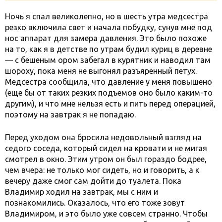
Ночь я спал великолепно, но в шесть утра медсестра
резко включила свет и начала побудку, сунув мне под
нос аппарат для замера давления. Это было похоже
на то, как я в детстве по утрам будил куриц в деревне
— с бешеным ором забегал в курятник и наводил там
шороху, пока меня не выгонял разъяренный петух.
Медсестра сообщила, что давление у меня повышено
(еще бы от таких резких подъемов оно было каким-то
другим), и что мне нельзя есть и пить перед операцией,
поэтому на завтрак я не попадаю.
Перед уходом она бросила недовольный взгляд на
седого соседа, который сидел на кровати и не мигая
смотрел в окно. Этим утром он был гораздо бодрее,
чем вчера: не только мог сидеть, но и говорить, а к
вечеру даже смог сам дойти до туалета. Пока
Владимир ходил на завтрак, мы с ним и
познакомились. Оказалось, что его тоже зовут
Владимиром, и это было уже совсем странно. Чтобы