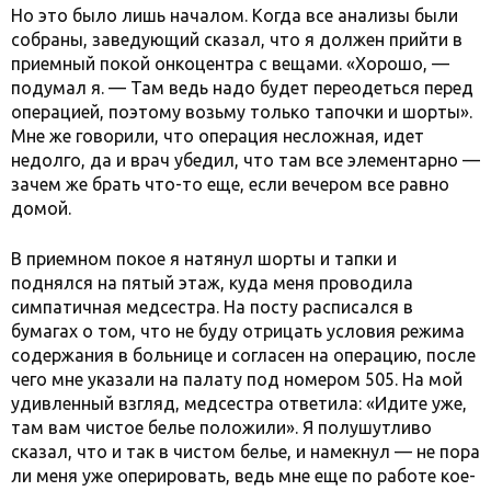
Но это было лишь началом. Когда все анализы были
собраны, заведующий сказал, что я должен прийти в
приемный покой онкоцентра с вещами. «Хорошо, —
подумал я. — Там ведь надо будет переодеться перед
операцией, поэтому возьму только тапочки и шорты».
Мне же говорили, что операция несложная, идет
недолго, да и врач убедил, что там все элементарно —
зачем же брать что-то еще, если вечером все равно
домой.
В приемном покое я натянул шорты и тапки и
поднялся на пятый этаж, куда меня проводила
симпатичная медсестра. На посту расписался в
бумагах о том, что не буду отрицать условия режима
содержания в больнице и согласен на операцию, после
чего мне указали на палату под номером 505. На мой
удивленный взгляд, медсестра ответила: «Идите уже,
там вам чистое белье положили». Я полушутливо
сказал, что и так в чистом белье, и намекнул — не пора
ли меня уже оперировать, ведь мне еще по работе кое-