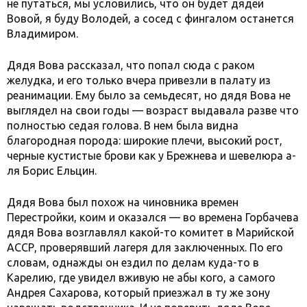
не путаться, мы условились, что он будет дядей
Вовой, я буду Володей, а сосед с фингалом останется
Владимиром.
Дядя Вова рассказал, что попал сюда с раком
желудка, и его только вчера привезли в палату из
реанимации. Ему было за семьдесят, но дядя Вова не
выглядел на свои годы — возраст выдавала разве что
полностью седая голова. В нем была видна
благородная порода: широкие плечи, высокий рост,
черные кустистые брови как у Брежнева и шевелюра а-
ля Борис Ельцин.
Дядя Вова был похож на чиновника времен
Перестройки, коим и оказался — во времена Горбачева
дядя Вова возглавлял какой-то комитет в Марийской
АССР, проверявший лагеря для заключенных. По его
словам, однажды он ездил по делам куда-то в
Карелию, где увидел вживую не абы кого, а самого
Андрея Сахарова, который приезжал в ту же зону