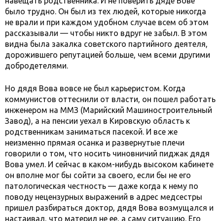
навещать родственника. И не поверить дяде Вове
было трудно. Он был из тех людей, которые никогда
не врали и при каждом удобном случае всем об этом
рассказывали — чтобы никто вдруг не забыл. В этом
видна была закалка советского партийного деятеля,
дорожившего репутацией больше, чем всеми другими
добродетелями.
Но дядя Вова вовсе не был карьеристом. Когда
коммунистов оттеснили от власти, он пошел работать
инженером на ММЗ (Марийский Машиностроительный
Завод), а на пенсии уехал в Кировскую область к
родственникам заниматься пасекой. И все же
неизменно прямая осанка и развернутые плечи
говорили о том, что носить чиновничий пиджак дядя
Вова умел. И сейчас в каком-нибудь высоком кабинете
он вполне мог бы сойти за своего, если бы не его
патологическая честность — даже когда к нему по
поводу нецензурных выражений в адрес медсестры
пришел разбираться доктор, дядя Вова возмущался и
настаивал, что материл не ее, а саму ситуацию. Его