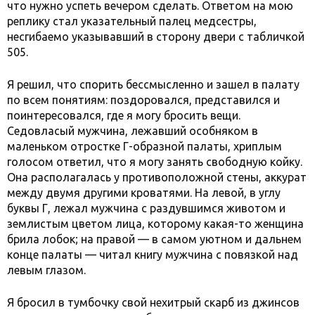
что нужно успеть вечером сделать. Ответом на мою
реплику стал указательный палец медсестры,
несгибаемо указывавший в сторону двери с табличкой
505.
Я решил, что спорить бессмысленно и зашел в палату
по всем понятиям: поздоровался, представился и
поинтересовался, где я могу бросить вещи.
Седовласый мужчина, лежавший особняком в
маленьком отростке Г-образной палаты, хриплым
голосом ответил, что я могу занять свободную койку.
Она располагалась у противоположной стены, аккурат
между двумя другими кроватями. На левой, в углу
буквы Г, лежал мужчина с раздувшимся животом и
землистым цветом лица, которому какая-то женщина
брила лобок; на правой — в самом уютном и дальнем
конце палаты — читал книгу мужчина с повязкой над
левым глазом.
Я бросил в тумбочку свой нехитрый скарб из джинсов