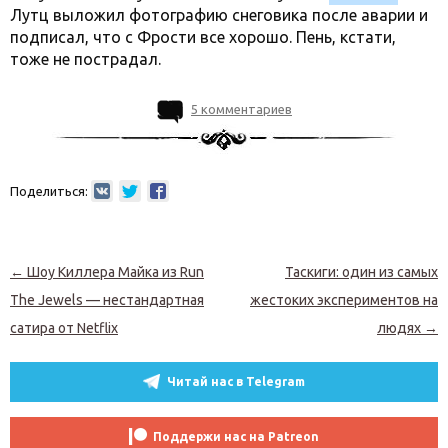
Лутц выложил фотографию снеговика после аварии и
подписал, что с Фрости все хорошо. Пень, кстати,
тоже не пострадал.
5 комментариев
Поделиться:
Навигация по записям
←
Шоу Киллера Майка из Run
Таскиги: один из самых
The Jewels — нестандартная
жестоких экспериментов на
сатира от Netflix
людях
→
Читай нас в Telegram
Поддержи нас на Patreon