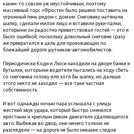
каким-то совсем уж неустойчивым, поэтому
массивный торс «Фрости» было решено поставить на
огромный пень рядом с домом. Снеговику натянули
шапку, сделали милое лицо и вставили руки-палки,
которыми он радостно приветствовал гостей — это и
было ошибкой, поскольку довольный снеговик сразу
же превратился в цель для проезжающих по
ближайшей дороге шутников-автомобилистов.
Периодически Коди и Люси находили на дворе банки и
бутылки, которыми водители пытались на ходу сбить
со снеговика голову или хотя бы шапку, но дальше
этого никто не заходил — все-таки частная
собственность.
И вот однажды ночью пара услышала с улицы
жесткий звук удара, который быстро сменился
яростным и хриплым ревом двигателя удаляющегося
авто. Выбежав во двор, они ничего толком не
разглядели — на дороге не было никаких следов