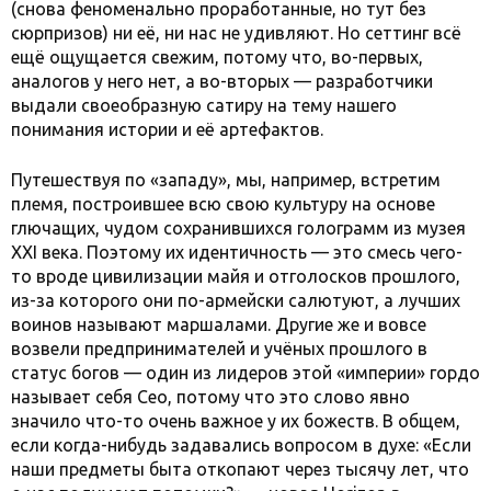
(снова феноменально проработанные, но тут без
сюрпризов) ни её, ни нас не удивляют. Но сеттинг всё
ещё ощущается свежим, потому что, во-первых,
аналогов у него нет, а во-вторых — разработчики
выдали своеобразную сатиру на тему нашего
понимания истории и её артефактов.
Путешествуя по «западу», мы, например, встретим
племя, построившее всю свою культуру на основе
глючащих, чудом сохранившихся голограмм из музея
XXI века. Поэтому их идентичность — это смесь чего-
то вроде цивилизации майя и отголосков прошлого,
из-за которого они по-армейски салютуют, а лучших
воинов называют маршалами. Другие же и вовсе
возвели предпринимателей и учёных прошлого в
статус богов — один из лидеров этой «империи» гордо
называет себя Сео, потому что это слово явно
значило что-то очень важное у их божеств. В общем,
если когда-нибудь задавались вопросом в духе: «Если
наши предметы быта откопают через тысячу лет, что