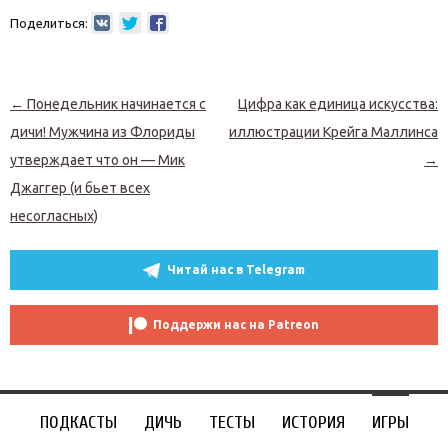
Поделиться:
Навигация по записям
←
Понедельник начинается с
Цифра как единица искусства:
дичи! Мужчина из Флориды
иллюстрации Крейга Маллинса
утверждает что он — Мик
→
Джаггер (и бьет всех
несогласных)
Читай нас в Telegram
Поддержи нас на Patreon
ПОДКАСТЫ
ДИЧЬ
ТЕСТЫ
ИСТОРИЯ
ИГРЫ