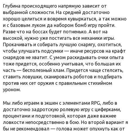
Глубина происходящего напрямую зависит от
выбранной сложности. На средней достаточно
хорошо целиться и вовремя кувыркаться, а так можно
и с базовым луком да набором бомб игру пройти.
Разве что на боссах будет потненько. А вот на
высокой, нужно уже постигать все механики игры.
Прокачивать и собирать лучшую снарягу, охотиться,
чтобы улучшать подсумки — иначе ресурсов на крафт
снарядов не хватит. С умом раскидывать очки опыта
тоже придется, особенно учитывая, что большая их
часть — бесполезный хлам. Придется чаще стелсить,
ставить ловушки, сканировать роботов и подбирать
против них сет оружия с правильным стихийном
уроном.
Мы либо играем в экшен с элементами RPG, либо в
достаточно задротскую ролевую игру с циферками,
процентами и подготовкой, которая даже важнее
ловкости непосредственно в бою. Но второй вариант я
бы не рекомендовал — голова может опухнуть как от