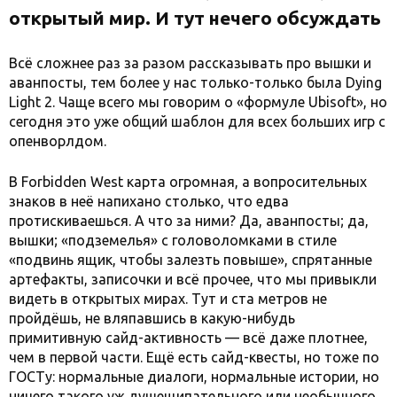
открытый мир. И тут нечего обсуждать
Всё сложнее раз за разом рассказывать про вышки и
аванпосты, тем более у нас только-только была Dying
Light 2. Чаще всего мы говорим о «формуле Ubisoft», но
сегодня это уже общий шаблон для всех больших игр с
опенворлдом.
В Forbidden West карта огромная, а вопросительных
знаков в неё напихано столько, что едва
протискиваешься. А что за ними? Да, аванпосты; да,
вышки; «подземелья» с головоломками в стиле
«подвинь ящик, чтобы залезть повыше», спрятанные
артефакты, записочки и всё прочее, что мы привыкли
видеть в открытых мирах. Тут и ста метров не
пройдёшь, не вляпавшись в какую-нибудь
примитивную сайд-активность — всё даже плотнее,
чем в первой части. Ещё есть сайд-квесты, но тоже по
ГОСТу: нормальные диалоги, нормальные истории, но
ничего такого уж душещипательного или необычного