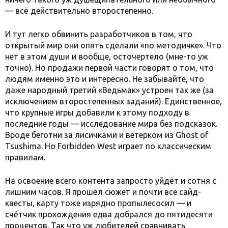
— всё действительно второстепенно.
И тут легко обвинить разработчиков в том, что
открытый мир они опять сделали «по методичке». Что
нет в этом души и вообще, осточертело (мне-то уж
точно). Но продажи первой части говорят о том, что
людям именно это и интересно. Не забывайте, что
даже народный третий «Ведьмак» устроен так же (за
исключением второстепенных заданий). Единственное,
что крупные игры добавили к этому подходу в
последние годы — исследование мира без подсказок.
Вроде беготни за лисичками и ветерком из Ghost of
Tsushima. Но Forbidden West играет по классическим
правилам.
На освоение всего контента запросто уйдёт и сотня с
лишним часов. Я прошёл сюжет и почти все сайд-
квесты, карту тоже изрядно пропылесосил — и
счётчик прохождения едва добрался до пятидесяти
процентов. Так что уж любителей сравнивать