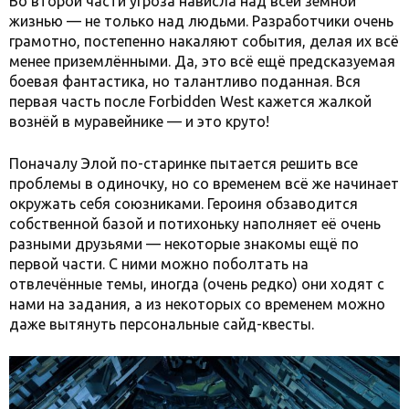
Во второй части угроза нависла над всей земной
жизнью — не только над людьми. Разработчики очень
грамотно, постепенно накаляют события, делая их всё
менее приземлёнными. Да, это всё ещё предсказуемая
боевая фантастика, но талантливо поданная. Вся
первая часть после Forbidden West кажется жалкой
вознёй в муравейнике — и это круто!
Поначалу Элой по-старинке пытается решить все
проблемы в одиночку, но со временем всё же начинает
окружать себя союзниками. Героиня обзаводится
собственной базой и потихоньку наполняет её очень
разными друзьями — некоторые знакомы ещё по
первой части. С ними можно поболтать на
отвлечённые темы, иногда (очень редко) они ходят с
нами на задания, а из некоторых со временем можно
даже вытянуть персональные сайд-квесты.