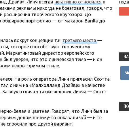
анд Драйв». Линч всегда
негативно относился
к
Подд
емками рекламы никогда не брезговал, говоря, что
 и расширения творческого кругозора. До
о обширное портфолио — от макарон Barilla до
илась вокруг концепции т.н.
третьего места
—
оты, которое способствует творческому
й. Маркетинговый директор европейского
НА
 был уверен, что это линчевская тема — и он
своем неповторимом стиле.
vkon
елесе. На роль оператора Линч пригласил Скотта
тал с ним на «Малхолланд Драйве» в качестве
 За звук отличал также человек Линча — Скотт
ПО
ерно-белая и цветная. Говорят, что Линч был за
 первым делом почему-то показали ч/б — и те
не спросили про другой вариант.