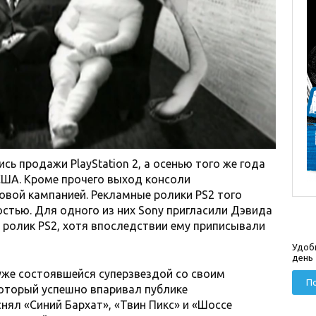
сь продажи PlayStation 2, а осенью того же года
 США. Кроме прочего выход консоли
вой кампанией. Рекламные ролики PS2 того
стью. Для одного из них Sony пригласили Дэвида
н ролик PS2, хотя впоследствии ему приписывали
Удоб
день
уже состоявшейся суперзвездой со своим
По
оторый успешно впаривал публике
нял «Синий Бархат», «Твин Пикс» и «Шоссе