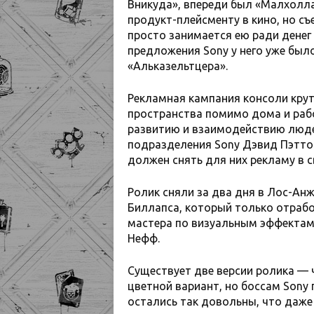
Вникуда», впереди был «Малхолл
продукт-плейсменту в кино, но съ
просто занимается ею ради денег
предложения Sony у него уже был
«Альказельтцера».
Рекламная кампания консоли крут
пространства помимо дома и раб
развитию и взаимодействию люде
подразделения Sony Дэвид Пэттон
должен снять для них рекламу в 
Ролик сняли за два дня в Лос-Анж
Биллапса, который только отрабо
мастера по визуальным эффектам.
Нефф.
Существует две версии ролика — ч
цветной вариант, но боссам Sony
остались так довольны, что даже 