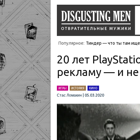
Популярное:
Тиндер — что ты там ищеш
20 лет PlayStat
рекламу — и не
ИГРЫ
ИСТОРИЯ
КИНО
|
05.03.2020
Стас Ломакин