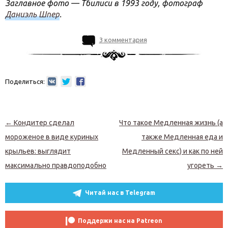
Заглавное фото — Тбилиси в 1993 году, фотограф
Даниэль Шпер
.
3 комментария
Поделиться:
Навигация по записям
←
Кондитер сделал
Что такое Медленная жизнь (а
мороженое в виде куриных
также Медленная еда и
крыльев: выглядит
Медленный секс) и как по ней
максимально правдоподобно
угореть
→
Читай нас в Telegram
Поддержи нас на Patreon