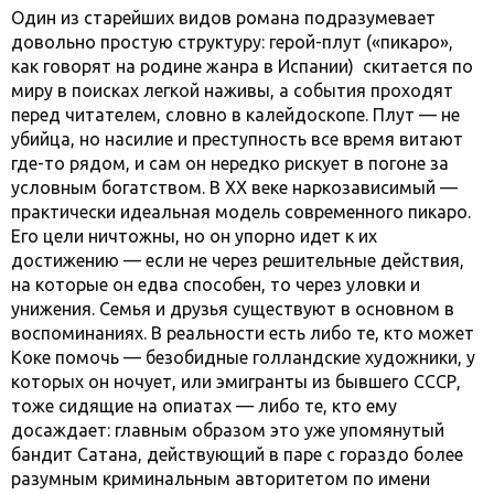
Один из старейших видов романа подразумевает
довольно простую структуру: герой-плут («пикаро»,
как говорят на родине жанра в Испании) скитается по
миру в поисках легкой наживы, а события проходят
перед читателем, словно в калейдоскопе. Плут — не
убийца, но насилие и преступность все время витают
где-то рядом, и сам он нередко рискует в погоне за
условным богатством. В XX веке наркозависимый —
практически идеальная модель современного пикаро.
Его цели ничтожны, но он упорно идет к их
достижению — если не через решительные действия,
на которые он едва способен, то через уловки и
унижения. Семья и друзья существуют в основном в
воспоминаниях. В реальности есть либо те, кто может
Коке помочь — безобидные голландские художники, у
которых он ночует, или эмигранты из бывшего СССР,
тоже сидящие на опиатах — либо те, кто ему
досаждает: главным образом это уже упомянутый
бандит Сатана, действующий в паре с гораздо более
разумным криминальным авторитетом по имени