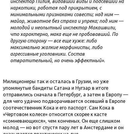
инспектор Пилия, видавший виды и подсевший на
наркотики, работая под прикрытием, с
минимальными признаками совести; над ним —
майор, животное без страха и упрека; под ним —
молодой и неопытный инспектор Макашвили,
что характерно, мака еще не пробовавший. По
другую сторону — все еще хуже: либо
максимально жалкие морфинисты, либо
агрессивные уголовники. Состав
отвратительный, но очень эффектный».
Милиционеры так и осталась в Грузии, но уже
упомянутые бандиты Сатана и Нугзар в итоге
отправились сначала в Петербург, а затем в Европу —
для чего удачно подворачивается осевший в Европе
соотечественник Кока и его паспорт. Сам Кока в
«Чертовом колесе» относится скорее к касте
«сомневающихся», чем конченых. Он еще слишком
молод — но вот спустя пару лет в Амстердаме и он