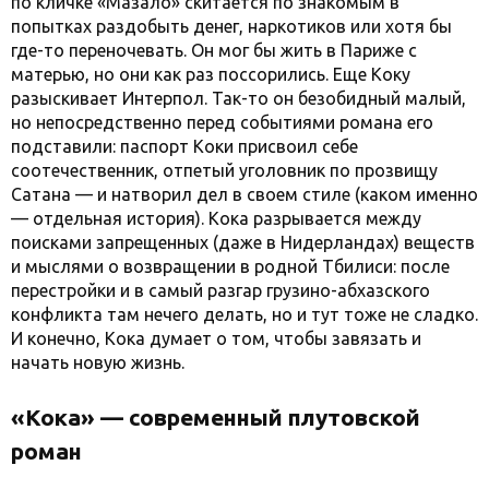
по кличке «Мазало» скитается по знакомым в
попытках раздобыть денег, наркотиков или хотя бы
где-то переночевать. Он мог бы жить в Париже с
матерью, но они как раз поссорились. Еще Коку
разыскивает Интерпол. Так-то он безобидный малый,
но непосредственно перед событиями романа его
подставили: паспорт Коки присвоил себе
соотечественник, отпетый уголовник по прозвищу
Сатана — и натворил дел в своем стиле (каком именно
— отдельная история). Кока разрывается между
поисками запрещенных (даже в Нидерландах) веществ
и мыслями о возвращении в родной Тбилиси: после
перестройки и в самый разгар грузино-абхазского
конфликта там нечего делать, но и тут тоже не сладко.
И конечно, Кока думает о том, чтобы завязать и
начать новую жизнь.
«Кока» — современный плутовской
роман