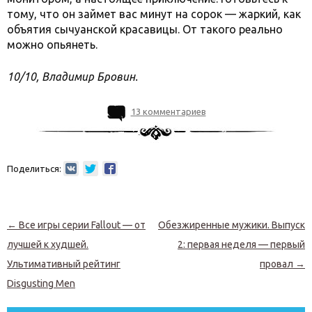
тому, что он займет вас минут на сорок — жаркий, как
объятия сычуанской красавицы. От такого реально
можно опьянеть.
10/10, Владимир Бровин.
13 комментариев
Поделиться:
Навигация по записям
←
Все игры серии Fallout — от
Обезжиренные мужики. Выпуск
лучшей к худшей.
2: первая неделя — первый
Ультимативный рейтинг
провал
→
Disgusting Men