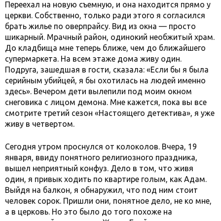
Переехал на новую съемную, и она находится прямо у
церкви. Собственно, только ради этого я согласился
брать жилье по оверпрайсу. Вид из окна — просто
шикарный. Мрачный район, одинокий необжитый храм.
До кладбища мне теперь ближе, чем до ближайшего
супермаркета. На всем этаже дома живу один.
Подруга, зашедшая в гости, сказала: «Если бы я была
серийным убийцей, я бы охотилась на людей именно
здесь». Вечером дети вылепили под моим окном
снеговика с лицом демона. Мне кажется, пока вы все
смотрите третий сезон «Настоящего детектива», я уже
живу в четвертом.
Сегодня утром проснулся от колоколов. Вчера, 19
января, ввиду понятного религиозного праздника,
вышел неприятный конфуз. Дело в том, что живя
один, я привык ходить по квартире голым, как Адам.
Выйдя на балкон, я обнаружил, что под ним стоит
человек сорок. Пришли они, понятное дело, не ко мне,
а в церковь. Но это было до того похоже на