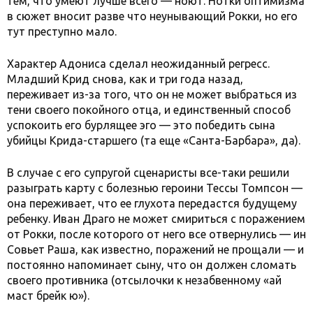
тем, что умеют лучше всего — ноют. Нотки оптимизма
в сюжет вносит разве что неунывающий Рокки, но его
тут преступно мало.
Характер Адониса сделал неожиданный регресс.
Младший Крид снова, как и три года назад,
переживает из-за того, что он не может выбраться из
тени своего покойного отца, и единственный способ
успокоить его бурлящее эго — это победить сына
убийцы Крида-старшего (та еще «Санта-Барбара», да).
В случае с его супругой сценаристы все-таки решили
разыграть карту с болезнью героини Тессы Томпсон —
она переживает, что ее глухота передастся будущему
ребенку. Иван Драго не может смириться с поражением
от Рокки, после которого от него все отвернулись — ин
Совьет Раша, как известно, поражений не прощали — и
постоянно напоминает сыну, что он должен сломать
своего противника (отсылочки к незабвенному «ай
маст брейк ю»).