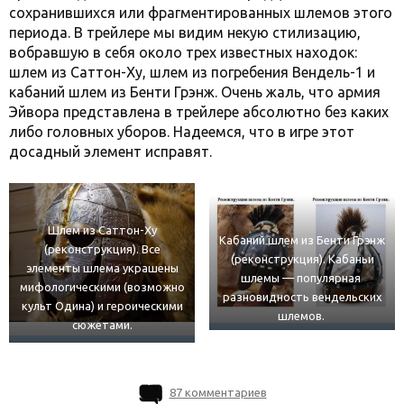
сохранившихся или фрагментированных шлемов этого
периода. В трейлере мы видим некую стилизацию,
вобравшую в себя около трех известных находок:
шлем из Саттон-Ху, шлем из погребения Вендель-1 и
кабаний шлем из Бенти Грэнж. Очень жаль, что армия
Эйвора представлена в трейлере абсолютно без каких
либо головных уборов. Надеемся, что в игре этот
досадный элемент исправят.
Шлем из Саттон-Ху
Кабаний шлем из Бенти Грэнж
(реконструкция). Все
(реконструкция). Кабаньи
элементы шлема украшены
шлемы — популярная
мифологическими (возможно
разновидность вендельских
культ Одина) и героическими
шлемов.
сюжетами.
87 комментариев