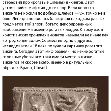
стереотип про «рогатые шлемы» викингов. Этот
устоявшийся миф жив до сих пор. Если коротко,
викинги не носили подобных шлемов — уж точно не в
бою. Легенда появилась благодаря находкам разных
предметов той эпохи, богато декорированных
изображениями именно рогатых людей. К тому же, в
христианских хрониках викингов называли не иначе как
«отродье дьявола». Совместив одно с другим,
исследователи 18 века получили картинку рогатого
викинга. Сегодня этот миф развеян, но некие рогатые
головные уборы все-таки имели место в жизни
викингов. И скорее всего, именно в ритуальных
обрядах. Браво, Ubisoft.