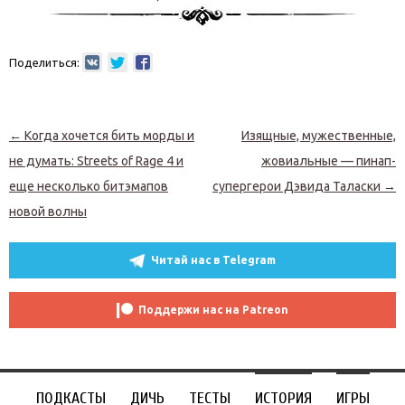
Поделиться:
Навигация по записям
←
Когда хочется бить морды и
Изящные, мужественные,
не думать: Streets of Rage 4 и
жовиальные — пинап-
еще несколько битэмапов
супергерои Дэвида Таласки
→
новой волны
Читай нас в Telegram
Поддержи нас на Patreon
ПОДКАСТЫ
ДИЧЬ
ТЕСТЫ
ИСТОРИЯ
ИГРЫ