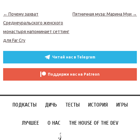
Навигация по записям
←
Почему захват
Пятничная муза: Марина Муи
→
Среднеуральского женского
монастыря напоминает сеттинг
для Far Cry
Читай нас в Telegram
Поддержи нас на Patreon
ПОДКАСТЫ
ДИЧЬ
ТЕСТЫ
ИСТОРИЯ
ИГРЫ
ЛУЧШЕЕ
О НАС
THE HOUSE OF THE DEV