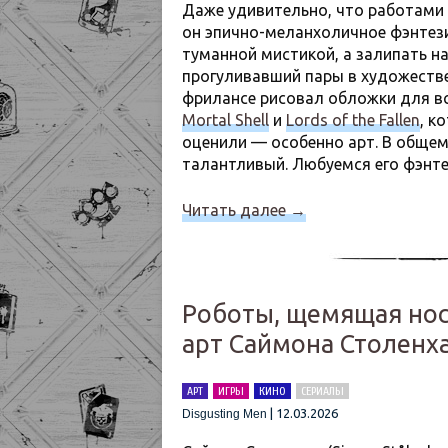
Даже удивительно, что работами 
он эпично-меланхоличное фэнтези
туманной мистикой, а залипать н
прогуливавший пары в художеств
фрилансе рисовал обложки для вс
Mortal Shell
и
Lords of the Fallen
, к
оценили — особенно арт. В общем
талантливый. Любуемся его фэнт
Читать далее
→
Роботы, щемящая нос
арт Саймона Столенх
АРТ
ИГРЫ
КИНО
СЕРИАЛЫ
|
12.03.2026
Disgusting Men