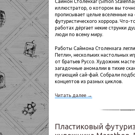
Саймон Столенхаг (Simon Stålenh
иллюстратор, о котором вы точно
прописывает целые вселенные на 
футуристического хоррора. Что-то
работах дёргает некие струнки д
люди по всему миру.
Работы Саймона Столенхага легли
Петли», нескольких настольных иг
от братьев Руссо. Художник маст
загадочные аномалии в тихие ска
пугающий сай-фай. Собрали подб
концептов из разных циклов.
Читать далее
→
Пластиковый футуриз