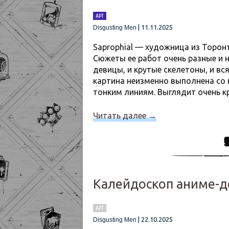
АРТ
|
11.11.2025
Disgusting Men
Saprophial — художница из Торон
Сюжеты ее работ очень разные и 
девицы, и крутые скелетоны, и в
картина неизменно выполнена со 
тонким линиям. Выглядит очень к
Читать далее
→
Калейдоскоп аниме-д
АРТ
|
22.10.2025
Disgusting Men