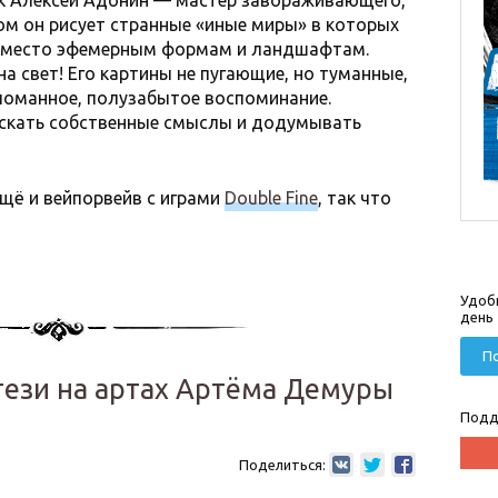
к Алексей Адонин — мастер завораживающего,
м он рисует странные «иные миры» в которых
я место эфемерным формам и ландшафтам.
а свет! Его картины не пугающие, но туманные,
ломанное, полузабытое воспоминание.
искать собственные смыслы и додумывать
ещё и вейпорвейв с играми
Double Fine
, так что
Удоб
день
По
тези на артах Артёма Демуры
Подд
Поделиться: