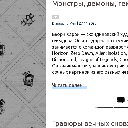
Монстры, демоны, ге
АРТ
|
27.11.2025
Disgusting Men
Бьорн Харри — скандинавский худ
геймдева. Он арт-директор студии
занимается с командой разработк
Horizon: Zero Dawn, Alien: Isolatio
Dishonored, League of Legends, Gh
Он значимая фигура в индустрии, 
сочных картинок из его разных не
Читать далее
→
Гравюры вечных снов: