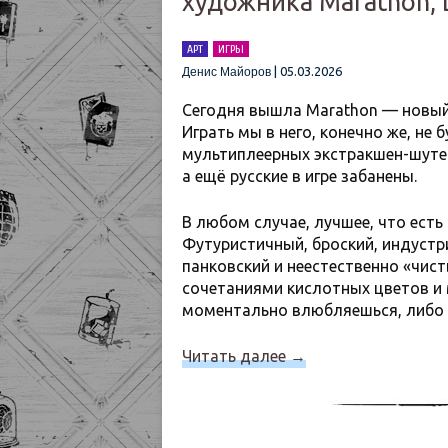
художника Marathon, D
АРТ
ИГРЫ
|
05.03.2026
Денис Майоров
Сегодня вышла Marathon — новый 
Играть мы в него, конечно же, не
мультиплеерных экстракшен-шуте
а ещё русские в игре забанены.
В любом случае, лучшее, что есть
Футуристичный, броский, индуст
панковский и неестественно «чи
сочетаниями кислотных цветов и
моментально влюбляешься, либо 
Читать далее
→