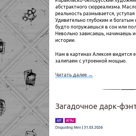
Израильско-белорусский художни
абстрактного сюрреализма. Масло
реальность размывается, уступа
Удивительно глубоким и богатым н
будто погружаешься в сон или по
Невольно зависаешь, начинаешь 
истории.
Нам в картинах Алексея видится 
залипаем с утроенной мощью.
Читать далее
→
Загадочное дарк-фэн
АРТ
ИГРЫ
|
31.03.2026
Disgusting Men