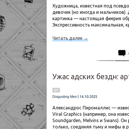
Художница, известная под псевд
девочек (но иногда и мальчиков). 
картинка — настоящая феерия обр
Экспрессивность максимальная, к
Читать далее
→
Ужас адских бездн: а
АРТ
|
14.10.2025
Disgusting Men
Александрос Пиромаллис — извес
Viral Graphics (например, она из
Soundgarden, Melvins и Swans). О
только, соединяя тьму и мифы в 