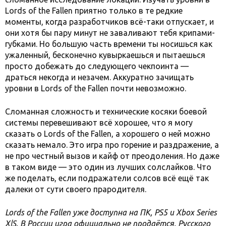
Lords of the Fallen приятно только в те редкие
моменты, когда разработчиков всё-таки отпускает, и
они хотя бы пару минут не заваливают тебя крипами-
губками. Но большую часть времени ты носишься как
ужаленный, бесконечно кувыркаешься и пытаешься
просто добежать до следующего чекпоинта —
драться некогда и незачем. Аккуратно зачищать
уровни в Lords of the Fallen почти невозможно.
Сломанная сложность и технические косяки боевой
системы перевешивают всё хорошее, что я могу
сказать о Lords of the Fallen, а хорошего о ней можно
сказать немало. Это игра про горение и раздражение, а
не про честный вызов и кайф от преодоления. Но даже
в таком виде — это один из лучших солслайков. Что
же поделать, если подражатели солсов всё ещё так
далеки от сути своего прародителя.
Lords of the Fallen уже доступна на ПК, PS5 и Xbox Series
X|S. В России игра официально не продаётся. Русского