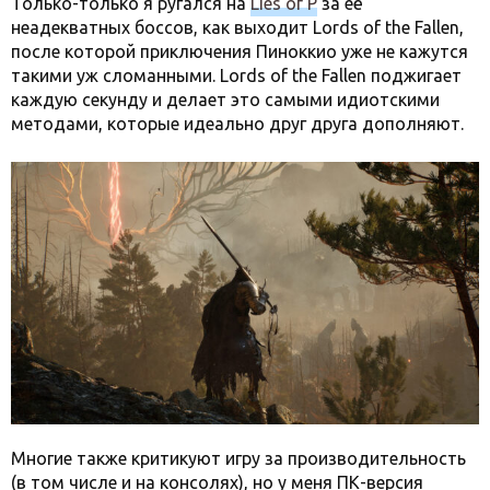
Только-только я ругался на
Lies of P
за её
неадекватных боссов, как выходит Lords of the Fallen,
после которой приключения Пиноккио уже не кажутся
такими уж сломанными. Lords of the Fallen поджигает
каждую секунду и делает это самыми идиотскими
методами, которые идеально друг друга дополняют.
Многие также критикуют игру за производительность
(в том числе и на консолях), но у меня ПК-версия