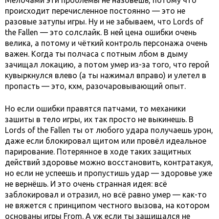
происходит перечисленное постоянно — это не
разовые затупы игры. Ну и не забываем, что Lords of
the Fallen — это солслайк. В ней цена ошибки очень
велика, а потому и чёткий контроль персонажа очень
важен. Когда ты полчаса с потным лбом в дыму
зачищал локацию, а потом умер из-за того, что герой
кувыркнулся влево (а ты нажимал вправо) и улетел в
пропасть — это, кхм, разочаровывающий опыт.
Но если ошибки правятся патчами, то механики
зашиты в тело игры, их так просто не выкинешь. В
Lords of the Fallen ты от любого удара получаешь урон,
даже если блокировал щитом или провёл идеальное
парирование. Потерянное в ходе таких защитных
действий здоровье можно восстановить, контратакуя,
но если не успеешь и пропустишь удар — здоровье уже
не вернёшь. И это очень странная идея: всё
заблокировал и отразил, но всё равно умер — как-то
не вяжется с принципом честного вызова, на котором
основаны игры From. А уж если ты защищался не