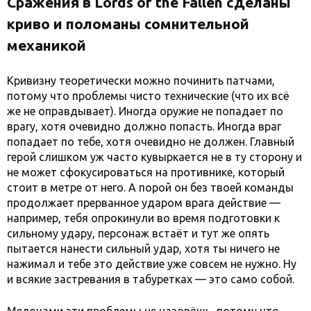
Сражения в Lords of the Fallen сделаны
криво и поломаны сомнительной
механикой
Кривизну теоретически можно починить патчами,
потому что проблемы чисто технические (что их всё
же не оправдывает). Иногда оружие не попадает по
врагу, хотя очевидно должно попасть. Иногда враг
попадает по тебе, хотя очевидно не должен. Главный
герой слишком уж часто кувыркается не в ту сторону и
не может сфокусироваться на противнике, который
стоит в метре от него. А порой он без твоей команды
продолжает прерванное ударом врага действие —
например, тебя опрокинули во время подготовки к
сильному удару, персонаж встаёт и тут же опять
пытается нанести сильный удар, хотя ты ничего не
нажимал и тебе это действие уже совсем не нужно. Ну
и всякие застревания в табуретках — это само собой.
Мелочами эти проблемы не назовёшь, потому что