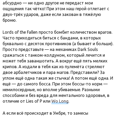
абсурдно — ни одно другое не передаст мои
ощущения так чётко! При этом наш герой отлетает с
двух-трёх ударов, даже если закован в тяжёлую
броню.
Lords of the Fallen просто бомбит количеством врагов.
Часто приходиться биться с бандами, в которых
буквально с десяток противников (а бывает и больше).
Просто представьте — на механиках Dark Souls
сражаться с танком-колдуном, который лечится и
может тебя заваншотить. А вокруг ещё пять мелких
крипов. А издали в тебя как из пулемёта стреляют
двое арбалетчиков и пара магов. Представили? За
углом ещё одна такая же стычка! А потом ещё одна. И
ещё — до самого босса. При этом боссы-то норм —
немилосердные, но вполне убиваемые. Разными
способами и без вреда для ментального здоровья, в
отличие от Lies of P или
Wo Long
.
А если всё происходит в Умбре, то замесы