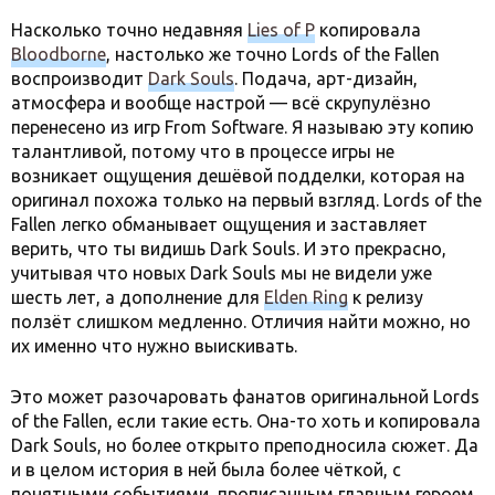
Насколько точно недавняя
Lies of P
копировала
Bloodborne
, настолько же точно Lords of the Fallen
воспроизводит
Dark Souls
. Подача, арт-дизайн,
атмосфера и вообще настрой — всё скрупулёзно
перенесено из игр From Software. Я называю эту копию
талантливой, потому что в процессе игры не
возникает ощущения дешёвой подделки, которая на
оригинал похожа только на первый взгляд. Lords of the
Fallen легко обманывает ощущения и заставляет
верить, что ты видишь Dark Souls. И это прекрасно,
учитывая что новых Dark Souls мы не видели уже
шесть лет, а дополнение для
Elden Ring
к релизу
ползёт слишком медленно. Отличия найти можно, но
их именно что нужно выискивать.
Это может разочаровать фанатов оригинальной Lords
of the Fallen, если такие есть. Она-то хоть и копировала
Dark Souls, но более открыто преподносила сюжет. Да
и в целом история в ней была более чёткой, с
понятными событиями, прописанным главным героем