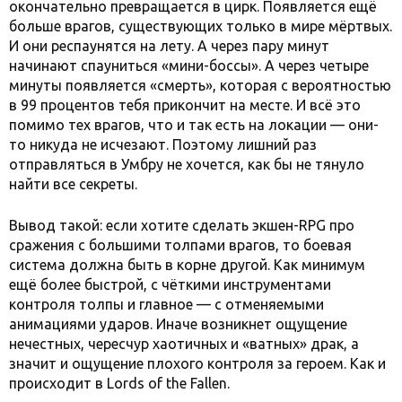
окончательно превращается в цирк. Появляется ещё
больше врагов, существующих только в мире мёртвых.
И они респаунятся на лету. А через пару минут
начинают спауниться «мини-боссы». А через четыре
минуты появляется «смерть», которая с вероятностью
в 99 процентов тебя прикончит на месте. И всё это
помимо тех врагов, что и так есть на локации — они-
то никуда не исчезают. Поэтому лишний раз
отправляться в Умбру не хочется, как бы не тянуло
найти все секреты.
Вывод такой: если хотите сделать экшен-RPG про
сражения с большими толпами врагов, то боевая
система должна быть в корне другой. Как минимум
ещё более быстрой, с чёткими инструментами
контроля толпы и главное — с отменяемыми
анимациями ударов. Иначе возникнет ощущение
нечестных, чересчур хаотичных и «ватных» драк, а
значит и ощущение плохого контроля за героем. Как и
происходит в Lords of the Fallen.