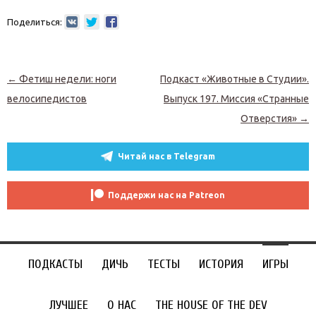
Поделиться:
Навигация по записям
←
Фетиш недели: ноги
Подкаст «Животные в Студии».
велосипедистов
Выпуск 197. Миссия «Странные
Отверстия»
→
Читай нас в Telegram
Поддержи нас на Patreon
ПОДКАСТЫ
ДИЧЬ
ТЕСТЫ
ИСТОРИЯ
ИГРЫ
ЛУЧШЕЕ
О НАС
THE HOUSE OF THE DEV