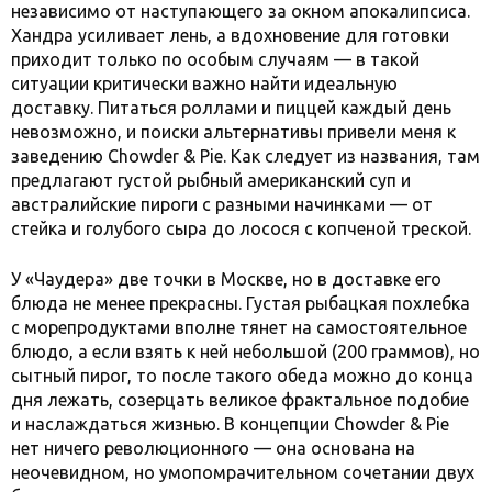
независимо от наступающего за окном апокалипсиса.
Хандра усиливает лень, а вдохновение для готовки
приходит только по особым случаям — в такой
ситуации критически важно найти идеальную
доставку. Питаться роллами и пиццей каждый день
невозможно, и поиски альтернативы привели меня к
заведению Chowder & Pie. Как следует из названия, там
предлагают густой рыбный американский суп и
австралийские пироги с разными начинками — от
стейка и голубого сыра до лосося с копченой треской.
У «Чаудера» две точки в Москве, но в доставке его
блюда не менее прекрасны. Густая рыбацкая похлебка
с морепродуктами вполне тянет на самостоятельное
блюдо, а если взять к ней небольшой (200 граммов), но
сытный пирог, то после такого обеда можно до конца
дня лежать, созерцать великое фрактальное подобие
и наслаждаться жизнью. В концепции Chowder & Pie
нет ничего революционного — она основана на
неочевидном, но умопомрачительном сочетании двух