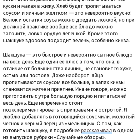
куски и макая в жижу. Хлеб будет пропитываться
соусом и яичным желтком — это невероятно вкусно!
Белок и остатки соуса можно доедать ложкой, но при
должной практике вообще все блюдо можно
заточить, ловко орудуя лепешкой. Кроме этого
шакшуке здорово подходит зелень, особенно кинза.
Шакшука — это быстрое и невероятно сытное блюдо
на весь день. Еще один ее плюс в том, что она, в
отличие от большинства яичниц, не становится хуже,
остыв или постояв. Даже наоборот: яйца
пропитываются соусом все больше, а запах кинзы
становится мягче и приятнее. Иначе говоря, можно
приготовить с утра большую порцию и питаться ей
весь день. Еще непременно стоит
поэкспериментировать с приправами и остротой. Я
люблю добавлять в готовящийся соус чили, молотый
чеснок и черный перец из «мельницы». О том, как
готовить шакшуку, я подробнее
рассказывал
в одном
из выпусков рубрики «Случайные обзоры».