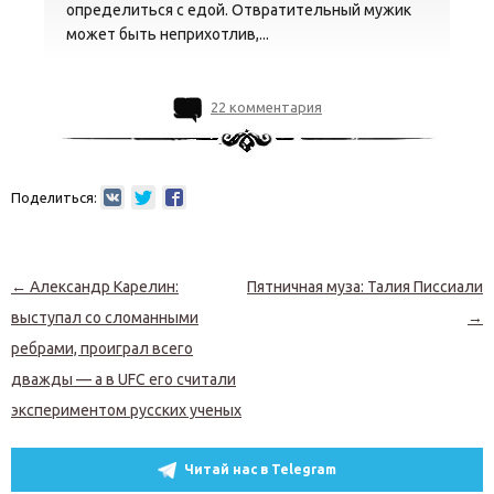
определиться с едой. Отвратительный мужик
может быть неприхотлив,...
22 комментария
Поделиться:
Навигация по записям
←
Александр Карелин:
Пятничная муза: Талия Писсиали
выступал со сломанными
→
ребрами, проиграл всего
дважды — а в UFC его считали
экспериментом русских ученых
Читай нас в Telegram