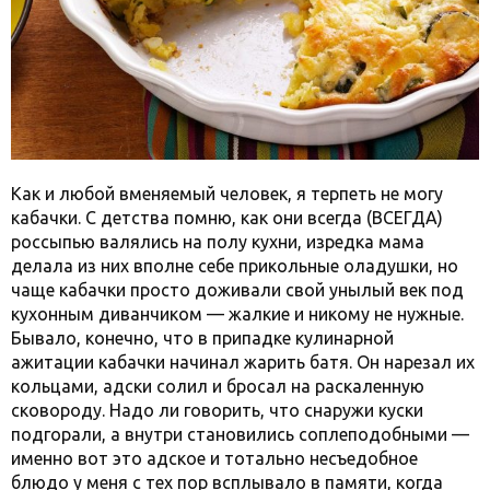
Как и любой вменяемый человек, я терпеть не могу
кабачки. С детства помню, как они всегда (ВСЕГДА)
россыпью валялись на полу кухни, изредка мама
делала из них вполне себе прикольные оладушки, но
чаще кабачки просто доживали свой унылый век под
кухонным диванчиком — жалкие и никому не нужные.
Бывало, конечно, что в припадке кулинарной
ажитации кабачки начинал жарить батя. Он нарезал их
кольцами, адски солил и бросал на раскаленную
сковороду. Надо ли говорить, что снаружи куски
подгорали, а внутри становились соплеподобными —
именно вот это адское и тотально несъедобное
блюдо у меня с тех пор всплывало в памяти, когда