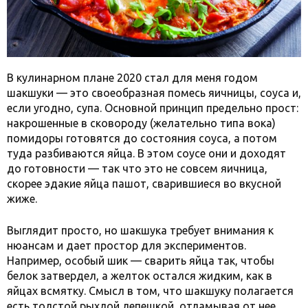
В кулинарном плане 2020 стал для меня годом
шакшуки — это своеобразная помесь яичницы, соуса и,
если угодно, супа. Основной принцип предельно прост:
накрошенные в сковороду (желательно типа вока)
помидоры готовятся до состояния соуса, а потом
туда разбиваются яйца. В этом соусе они и доходят
до готовности — так что это не совсем яичница,
скорее эдакие яйца пашот, сварившиеся во вкусной
жиже.
Выглядит просто, но шакшука требует внимания к
нюансам и дает простор для экспериментов.
Например, особый шик — сварить яйца так, чтобы
белок затвердел, а желток остался жидким, как в
яйцах всмятку. Смысл в том, что шакшуку полагается
есть толстой рыхлой лепешкой, отламывая от нее