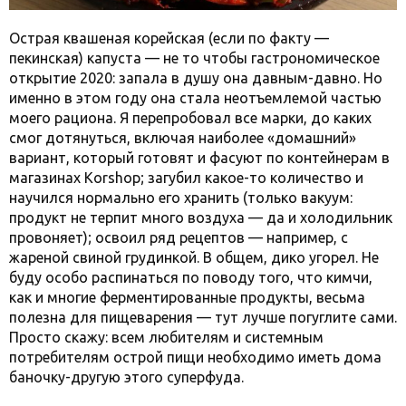
Острая квашеная корейская (если по факту —
пекинская) капуста — не то чтобы гастрономическое
открытие 2020: запала в душу она давным-давно. Но
именно в этом году она стала неотъемлемой частью
моего рациона. Я перепробовал все марки, до каких
смог дотянуться, включая наиболее «домашний»
вариант, который готовят и фасуют по контейнерам в
магазинах Korshop; загубил какое-то количество и
научился нормально его хранить (только вакуум:
продукт не терпит много воздуха — да и холодильник
провоняет); освоил ряд рецептов — например, с
жареной свиной грудинкой. В общем, дико угорел. Не
буду особо распинаться по поводу того, что кимчи,
как и многие ферментированные продукты, весьма
полезна для пищеварения — тут лучше погуглите сами.
Просто скажу: всем любителям и системным
потребителям острой пищи необходимо иметь дома
баночку-другую этого суперфуда.