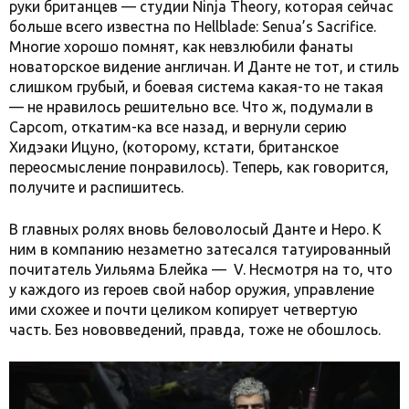
руки британцев — студии Ninja Theory, которая сейчас
больше всего известна по Hellblade: Senua’s Sacrifice.
Многие хорошо помнят, как невзлюбили фанаты
новаторское видение англичан. И Данте не тот, и стиль
слишком грубый, и боевая система какая-то не такая
— не нравилось решительно все. Что ж, подумали в
Capcom, откатим-ка все назад, и вернули серию
Хидэаки Ицуно, (которому, кстати, британское
переосмысление понравилось). Теперь, как говорится,
получите и распишитесь.
В главных ролях вновь беловолосый Данте и Неро. К
ним в компанию незаметно затесался татуированный
почитатель Уильяма Блейка — V. Несмотря на то, что
у каждого из героев свой набор оружия, управление
ими схожее и почти целиком копирует четвертую
часть. Без нововведений, правда, тоже не обошлось.