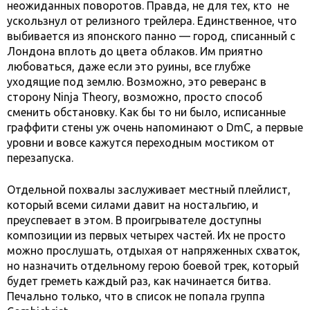
неожиданных поворотов. Правда, не для тех, кто не
ускользнул от релизного трейлера. Единственное, что
выбивается из японского панно — город, списанный с
Лондона вплоть до цвета облаков. Им приятно
любоваться, даже если это руины, все глубже
уходящие под землю. Возможно, это реверанс в
сторону Ninja Theory, возможно, просто способ
сменить обстановку. Как бы то ни было, исписанные
граффити стены уж очень напоминают о DmC, а первые
уровни и вовсе кажутся переходным мостиком от
перезапуска.
Отдельной похвалы заслуживает местный плейлист,
который всеми силами давит на ностальгию, и
преуспевает в этом. В проигрывателе доступны
композиции из первых четырех частей. Их не просто
можно прослушать, отдыхая от напряженных схваток,
но назначить отдельному герою боевой трек, который
будет греметь каждый раз, как начинается битва.
Печально только, что в список не попала группа