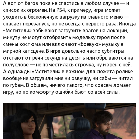
А вот от багов пока не спастись в любом случае — и
список их огромен. На PS4, к примеру, игра может
уходить в бесконечную загрузку из главного меню —
спасает перезапуск, но не всегда с первого раза. Иногда
«Мстители» забывают загрузить врагов на локации,
минуту не могут отобразить модельку героя после
смены костюма или включают «боевую» музыку в
мирной катсцене. В игре довольно часто субтитры
отстают от речи секунд на десять или обрываются на
полуслове — не поместилась строчка, ну и хрен с ней.
А однажды «Мстители» в важном для сюжета ролике
вообще не загрузили мне ни озвучку, ни сабы — читал
по губам. В общем, ничего такого, что совсем ломает
игру, но по комфорту ошибки бьют со всей силы.