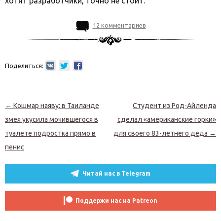
хотят разработчики, точно не стоит.
12 комментариев
Поделиться:
Навигация по записям
←
Кошмар наяву: в Таиланде
Студент из Род-Айленда
змея укусила мочившегося в
сделал «американские горки»
туалете подростка прямо в
для своего 83-летнего деда
→
пенис
Читай нас в Telegram
Поддержи нас на Patreon