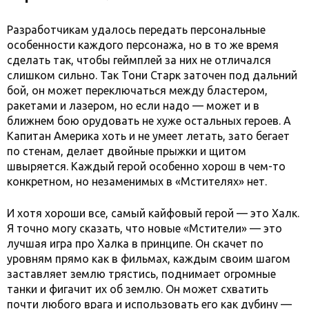
Разработчикам удалось передать персональные
особенности каждого персонажа, но в то же время
сделать так, чтобы геймплей за них не отличался
слишком сильно. Так Тони Старк заточен под дальний
бой, он может переключаться между бластером,
ракетами и лазером, но если надо — может и в
ближнем бою орудовать не хуже остальных героев. А
Капитан Америка хоть и не умеет летать, зато бегает
по стенам, делает двойные прыжки и щитом
швыряется. Каждый герой особенно хорош в чем-то
конкретном, но незаменимых в «Мстителях» нет.
И хотя хороши все, самый кайфовый герой — это Халк.
Я точно могу сказать, что новые «Мстители» — это
лучшая игра про Халка в принципе. Он скачет по
уровням прямо как в фильмах, каждым своим шагом
заставляет землю трястись, поднимает огромные
танки и фигачит их об землю. Он может схватить
почти любого врага и использовать его как дубину —