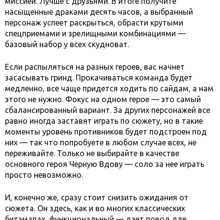
миссией. Лучше с друзьями. В итоге получите
насыщенные драками десять часов, а выбранный
персонаж успеет раскрыться, обрасти крутыми
спецприемами и зрелищными комбинациями —
базовый набор у всех скудноват.
Если распыляться на разных героев, вас начнет
засасывать гринд. Прокачиваться команда будет
медленно, все чаще придется ходить по сайдам, а нам
этого не нужно. Фокус на одном герое — это самый
сбалансированный вариант. За других персонажей все
равно иногда заставят играть по сюжету, но в такие
моменты уровень противников будет подстроен под
них — так что попробуете в любом случае всех, не
переживайте. Только не выбирайте в качестве
основного героя Черную Вдову — соло за нее играть
просто невозможно.
И, конечно же, сразу стоит снизить ожидания от
сюжета. Он здесь, как и во многих классических
битэмапах, функциональный — дает повод для