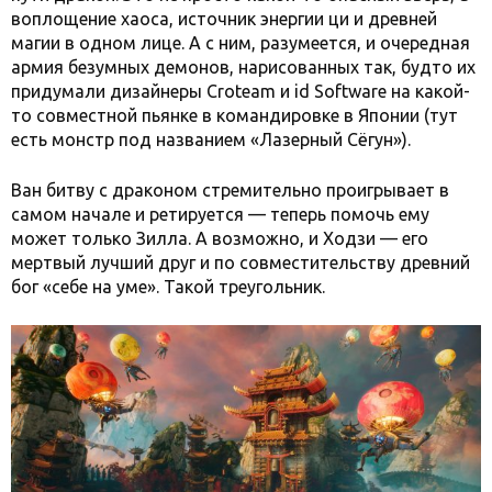
воплощение хаоса, источник энергии ци и древней
магии в одном лице. А с ним, разумеется, и очередная
армия безумных демонов, нарисованных так, будто их
придумали дизайнеры Croteam и id Software на какой-
то совместной пьянке в командировке в Японии (тут
есть монстр под названием «Лазерный Сёгун»).
Ван битву с драконом стремительно проигрывает в
самом начале и ретируется — теперь помочь ему
может только Зилла. А возможно, и Ходзи — его
мертвый лучший друг и по совместительству древний
бог «себе на уме». Такой треугольник.