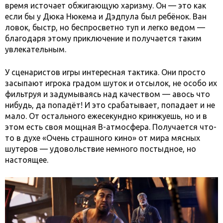
время источает обжигающую харизму. Он — это как
если бы у Дюка Нюкема и Дэдпула был ребёнок. Ван
ловок, быстр, но беспросветно туп и легко ведом —
благодаря этому приключение и получается таким
увлекательным.
У сценаристов игры интересная тактика. Они просто
засыпают игрока градом шуток и отсылок, не особо их
фильтруя и задумываясь над качеством — авось что
нибудь, да попадёт! И это срабатывает, попадает и не
мало. От остального ежесекундно кринжуешь, но и в
этом есть своя мощная B-атмосфера. Получается что-
то в духе «Очень страшного кино» от мира мясных
шутеров — удовольствие немного постыдное, но
настоящее.