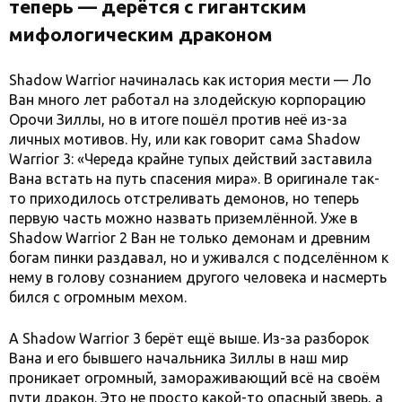
теперь — дерётся с гигантским
мифологическим драконом
Shadow Warrior начиналась как история мести — Ло
Ван много лет работал на злодейскую корпорацию
Орочи Зиллы, но в итоге пошёл против неё из-за
личных мотивов. Ну, или как говорит сама Shadow
Warrior 3: «Череда крайне тупых действий заставила
Вана встать на путь спасения мира». В оригинале так-
то приходилось отстреливать демонов, но теперь
первую часть можно назвать приземлённой. Уже в
Shadow Warrior 2 Ван не только демонам и древним
богам пинки раздавал, но и уживался с подселённом к
нему в голову сознанием другого человека и насмерть
бился с огромным мехом.
А Shadow Warrior 3 берёт ещё выше. Из-за разборок
Вана и его бывшего начальника Зиллы в наш мир
проникает огромный, замораживающий всё на своём
пути дракон. Это не просто какой-то опасный зверь, а