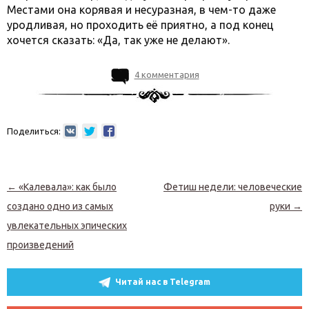
Местами она корявая и несуразная, в чем-то даже
уродливая, но проходить её приятно, а под конец
хочется сказать: «Да, так уже не делают».
4 комментария
Поделиться:
Навигация по записям
←
«Калевала»: как было
Фетиш недели: человеческие
создано одно из самых
руки
→
увлекательных эпических
произведений
Читай нас в Telegram