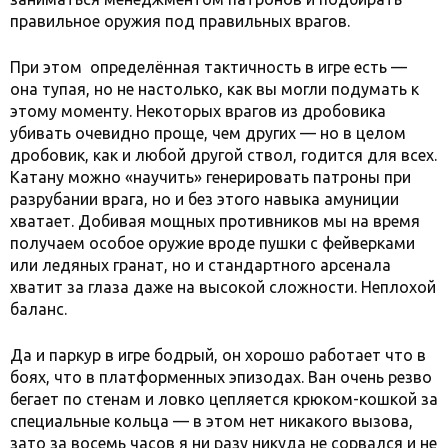
правильное оружия под правильных врагов.
При этом определённая тактичность в игре есть —
она тупая, но не настолько, как вы могли подумать к
этому моменту. Некоторых врагов из дробовика
убивать очевидно проще, чем других — но в целом
дробовик, как и любой другой ствол, годится для всех.
Катану можно «научить» генерировать патроны при
разрубании врага, но и без этого навыка амуниции
хватает. Добивая мощных противников мы на время
получаем особое оружие вроде пушки с фейверками
или ледяных гранат, но и стандартного арсенала
хватит за глаза даже на высокой сложности. Неплохой
баланс.
Да и паркур в игре бодрый, он хорошо работает что в
боях, что в платформенных эпизодах. Ван очень резво
бегает по стенам и ловко цепляется крюком-кошкой за
специальные кольца — в этом нет никакого вызова,
зато за восемь часов я ни разу никуда не сорвался и не