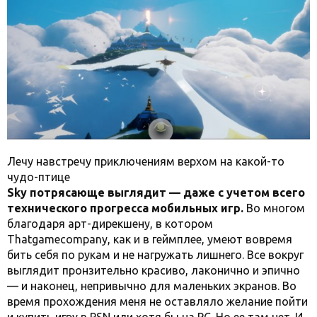
Лечу навстречу приключениям верхом на какой-то
чудо-птице
Sky потрясающе выглядит — даже с учетом всего
технического прогресса мобильных игр.
Во многом
благодаря арт-дирекшену, в котором
Thatgamecompany, как и в геймплее, умеют вовремя
бить себя по рукам и не нагружать лишнего. Все вокруг
выглядит пронзительно красиво, лаконично и эпично
— и наконец, непривычно для маленьких экранов. Во
время прохождения меня не оставляло желание пойти
и купить игру в PSN или хотя бы на PC. Но ее там нет. И