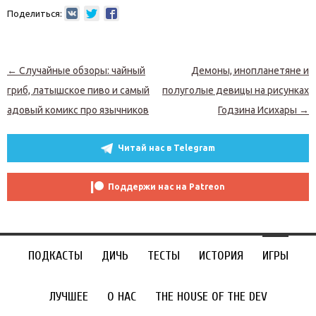
Поделиться:
Навигация по записям
←
Случайные обзоры: чайный
Демоны, инопланетяне и
гриб, латышское пиво и самый
полуголые девицы на рисунках
адовый комикс про язычников
Годзина Исихары
→
Читай нас в Telegram
Поддержи нас на Patreon
ПОДКАСТЫ
ДИЧЬ
ТЕСТЫ
ИСТОРИЯ
ИГРЫ
ЛУЧШЕЕ
О НАС
THE HOUSE OF THE DEV