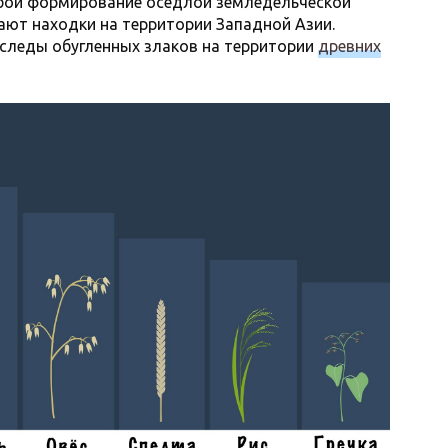
бой формирование оседлой земледельческой
ют находки на территории Западной Азии.
 следы обугленных злаков на территории
древних