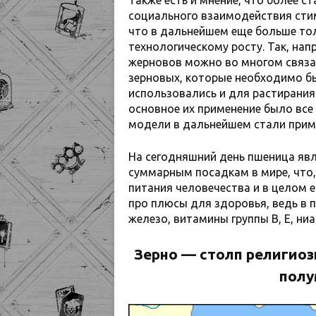
социального взаимодействия сти
что в дальнейшем еще больше тол
технологическому росту. Так, на
жерновов можно во многом связат
зерновых, которые необходимо бы
использовались и для растирания
основное их применение было все
модели в дальнейшем стали приме
На сегодняшний день пшеница яв
суммарным посадкам в мире, что,
питания человечества и в целом е
про плюсы для здоровья, ведь в 
железо, витамины группы В, Е, ни
Зерно — столп религио
полу