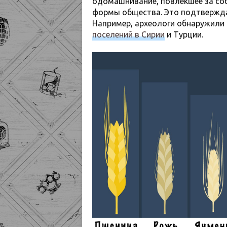
одомашнивание, повлекшее за со
формы общества. Это подтвержда
Например, археологи обнаружили
поселений в Сирии
и Турции.