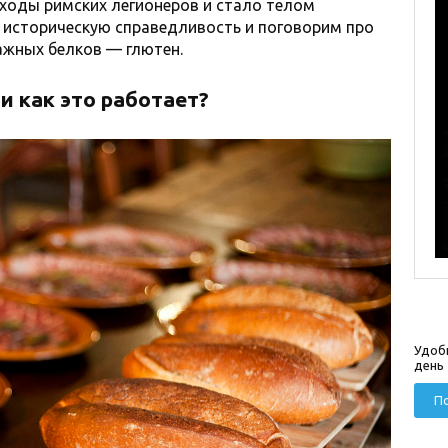
оходы римских легионеров и стало телом
 историческую справедливость и поговорим про
ажных белков — глютен.
 и как это работает?
Удоб
день
По