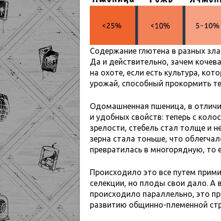
Содержание глютена в разных зла
Да и действительно, зачем кочев
на охоте, если есть культура, ко
урожай, способный прокормить те
Одомашненная пшеница, в отличие
и удобных свойств: теперь с коло
зрелости, стебель стал толще и 
зерна стала тоньше, что облегчал
превратилась в многорядную, то 
Происходило это все путем прими
селекции, но плоды свои дало. А
происходило параллельно, это п
развитию общинно-племенной стр