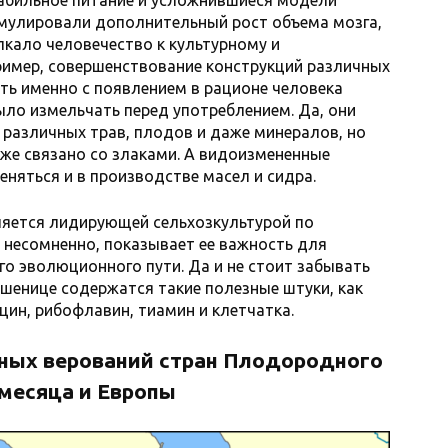
мулировали дополнительный рост объема мозга,
кало человечество к культурному и
пример, совершенствование конструкций различных
ь именно с появлением в рационе человека
ло измельчать перед употреблением. Да, они
 различных трав, плодов и даже минералов, но
 же связано со злаками. А видоизмененные
няться и в производстве масел и сидра.
ляется лидирующей сельхозкультурой по
 несомненно, показывает ее важность для
го эволюционного пути. Да и не стоит забывать
пшенице содержатся такие полезные штуки, как
ацин, рибофлавин, тиамин и клетчатка.
зных верований стран Плодородного
месяца и Европы