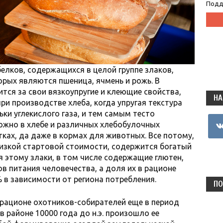
Подд
белков, содержащихся в целой группе злаков,
рых являются пшеница, ячмень и рожь. В
ся за свои вязкоупругие и клеющие свойства,
НА
ри производстве хлеба, когда упругая текстура
ки углекислого газа, и тем самым тесто
vkon
ожно в хлебе и различных хлебобулочных
тках, да даже в кормах для животных. Все потому,
 низкой стартовой стоимости, содержится богатый
я этому злаки, в том числе содержащие глютен,
в питания человечества, а доля их в рационе
 в зависимости от региона потребления.
ПО
рационе охотников-собирателей еще в период
в районе 10000 года до н.э. произошло ее