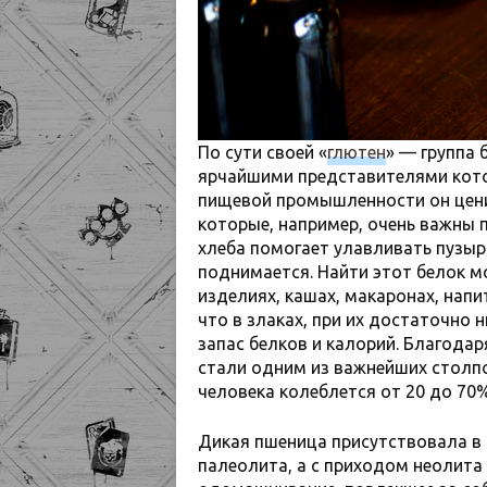
По сути своей «
глютен
» — группа 
ярчайшими представителями кото
пищевой промышленности он ценит
которые, например, очень важны п
хлеба помогает улавливать пузырь
поднимается. Найти этот белок м
изделиях, кашах, макаронах, напи
что в злаках, при их достаточно
запас белков и калорий. Благодар
стали одним из важнейших столпо
человека колеблется от 20 до 70%
Дикая пшеница присутствовала в 
палеолита, а с приходом неолита 