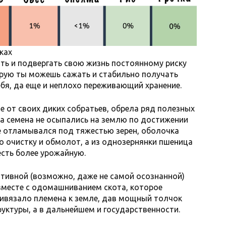
ках
ать и подвергать свою жизнь постоянному риску
торую ты можешь сажать и стабильно получать
бя, да еще и неплохо переживающий хранение.
 от своих диких собратьев, обрела ряд полезных
са семена не осыпались на землю по достижении
не отламывался под тяжестью зерен, оболочка
о очистку и обмолот, а из однозернянки пшеница
есть более урожайную.
тивной (возможно, даже не самой осознанной)
 вместе с одомашниванием скота, которое
ривязало племена к земле, дав мощный толчок
уктуры, а в дальнейшем и государственности.