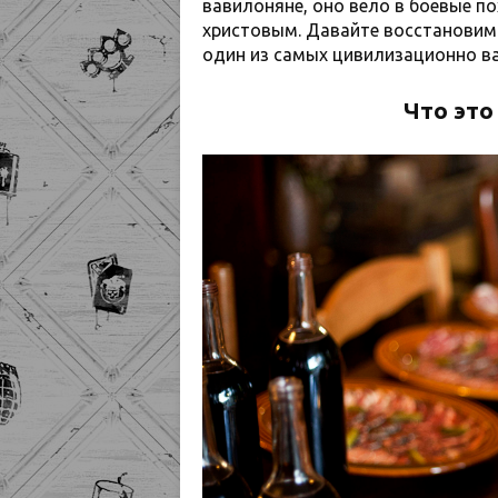
вавилоняне, оно вело в боевые п
христовым. Давайте восстановим
один из самых цивилизационно в
Что это