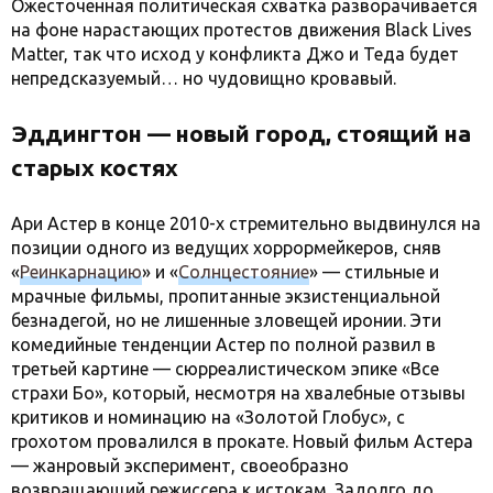
Ожесточенная политическая схватка разворачивается
на фоне нарастающих протестов движения Black Lives
Matter, так что исход у конфликта Джо и Теда будет
непредсказуемый… но чудовищно кровавый.
Эддингтон — новый город, стоящий на
старых костях
Ари Астер в конце 2010-х стремительно выдвинулся на
позиции одного из ведущих хоррормейкеров, сняв
«
Реинкарнацию
» и «
Солнцестояние
» — стильные и
мрачные фильмы, пропитанные экзистенциальной
безнадегой, но не лишенные зловещей иронии. Эти
комедийные тенденции Астер по полной развил в
третьей картине — сюрреалистическом эпике «Все
страхи Бо», который, несмотря на хвалебные отзывы
критиков и номинацию на «Золотой Глобус», с
грохотом провалился в прокате. Новый фильм Астера
— жанровый эксперимент, своеобразно
возвращающий режиссера к истокам. Задолго до