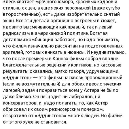
Здесь хватает мрачного юмора, красивых кадров и
стильных сцен, а еще ярких персонажей (даже сугубо
второстепенных), есть даже изобретательно снятый
экшн. Все эти детали органично встроены в сюжет,
ядовито высмеивающий как правый, так и левый
радикализм в американской политике. Богатая
деталями комбинация работает, но надо понимать,
что фильм изначально рассчитан на подготовленных
зрителей, готовых вникать в нюансы. И неудивительно,
что после премьеры в Каннах фильм собрал вполне
благожелательные рецензии у критиков, но кассовые
результаты оказались, мягко говоря, удручающими.
«Эддингтон» — это фильм насквозь провокационный
(если не возмутительный) для обоих идеологических
лагерей, задачи понравиться всем у Астера не было
даже близко. Он не щадит ни либералов, ни
консерваторов, и, надо полагать, то, как Астер
обрисовал их своим режиссерским почерком,
отвратило от «Эддингтона» многих людей. Но фильм
от этого хуже не становится.