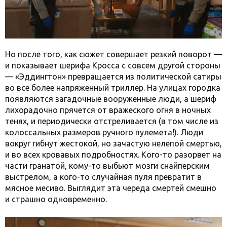
Но после того, как сюжет совершает резкий поворот —
и показывает шерифа Кросса с совсем другой стороны
— «Эддингтон» превращается из политической сатиры
во все более напряженный триллер. На улицах городка
появляются загадочные вооруженные люди, а шериф
лихорадочно прячется от вражеского огня в ночных
тенях, и периодически отстреливается (в том числе из
колоссальных размеров ручного пулемета!). Люди
вокруг гибнут жестокой, но зачастую нелепой смертью,
и во всех кровавых подробностях. Кого-то разорвет на
части гранатой, кому-то выбьют мозги снайперским
выстрелом, а кого-то случайная пуля превратит в
мясное месиво. Выглядит эта череда смертей смешно
и страшно одновременно.