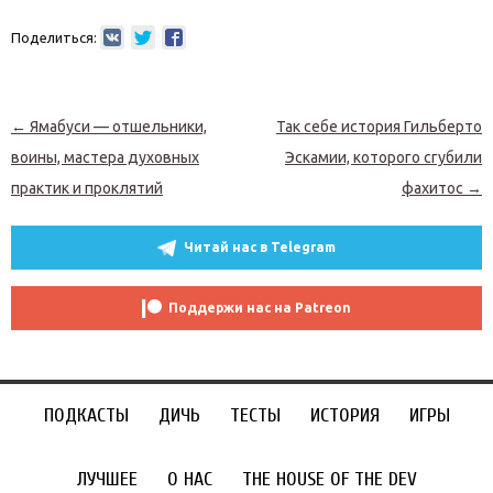
Поделиться:
Навигация по записям
←
Ямабуси — отшельники,
Так себе история Гильберто
воины, мастера духовных
Эскамии, которого сгубили
практик и проклятий
фахитос
→
Читай нас в Telegram
Поддержи нас на Patreon
ПОДКАСТЫ
ДИЧЬ
ТЕСТЫ
ИСТОРИЯ
ИГРЫ
ЛУЧШЕЕ
О НАС
THE HOUSE OF THE DEV