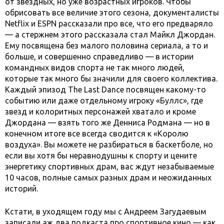
от звездных, но уже возрастных игроков. Чтобы
обрисовать все величие этого сезона, документалисты
Netflix и ESPN рассказали про все, что его предваряло
— а стержнем этого рассказала стал Майкл Джордан.
Ему посвящена без малого половина сериала, а то и
больше, и совершенно справедливо — в истории
командных видов спорта не так много людей,
которые так много бы значили для своего коллектива.
Каждый эпизод The Last Dance посвящен какому-то
событию или даже отдельному игроку «Буллс», где
звезд и колоритных персонажей хватало и кроме
Джордана — взять того же Денниса Родмана — но в
конечном итоге все всегда сводится к «Королю
воздуха». Вы можете не разбираться в баскетболе, но
если вы хотя бы неравнодушны к спорту и цените
энергетику спортивных драм, вас ждут незабываемые
10 часов, полные самых разных драм и неожиданных
историй.
Кстати, в уходящем году мы с Андреем Загудаевым
записали аж два подкаста про спортивное кино — как