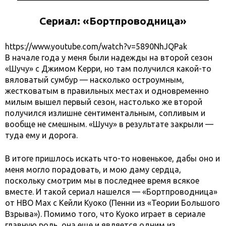
Сериал: «Бортпроводница»
https://www.youtube.com/watch?v=5890NhJQPak
В начале года у меня были надежды на второй сезон
«Шучу» с Джимом Керри, но там получился какой-то
вяловатый сумбур — насколько остроумным,
жестковатым в правильных местах и одновременно
милым вышел первый сезон, настолько же второй
получился излишне сентиментальным, сопливым и
вообще не смешным. «Шучу» в результате закрыли —
туда ему и дорога.
В итоге пришлось искать что-то новенькое, дабы оно и
меня могло порадовать, и мою даму сердца,
поскольку смотрим мы в последнее время всякое
вместе. И такой сериал нашелся — «Бортпроводница»
от HBO Max c Кейли Куоко (Пенни из «Теории Большого
Взрыва»). Помимо того, что Куоко играет в сериале
главную роль, она еще и является одним из