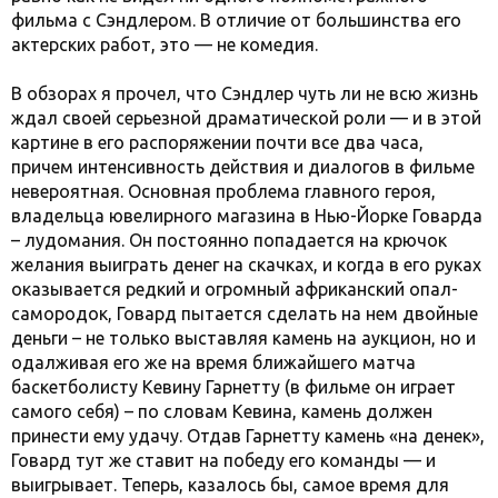
фильма с Сэндлером. В отличие от большинства его
актерских работ, это — не комедия.
В обзорах я прочел, что Сэндлер чуть ли не всю жизнь
ждал своей серьезной драматической роли — и в этой
картине в его распоряжении почти все два часа,
причем интенсивность действия и диалогов в фильме
невероятная. Основная проблема главного героя,
владельца ювелирного магазина в Нью-Йорке Говарда
– лудомания. Он постоянно попадается на крючок
желания выиграть денег на скачках, и когда в его руках
оказывается редкий и огромный африканский опал-
самородок, Говард пытается сделать на нем двойные
деньги – не только выставляя камень на аукцион, но и
одалживая его же на время ближайшего матча
баскетболисту Кевину Гарнетту (в фильме он играет
самого себя) – по словам Кевина, камень должен
принести ему удачу. Отдав Гарнетту камень «на денек»,
Говард тут же ставит на победу его команды — и
выигрывает. Теперь, казалось бы, самое время для