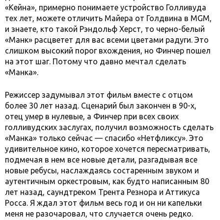
«Кейна», примерно понимаете устройство Голливуда
тех лет, можете отличить Майера от Голдвина в MGM,
и знаете, кто такой Рэндольф Херст, то черно-белый
«Манк» расцветет для вас всеми цветами радуги. Это
слишком высокий порог вхождения, но Финчер пошел
на этот шаг. Потому что давно мечтал сделать
«Манка».
Режиссер задумывал этот фильм вместе с отцом
более 30 лет назад. Сценарий был закончен в 90-х,
отец умер в нулевые, а Финчер при всех своих
голливудских заслугах, получил возможность сделать
«Манка» только сейчас — спасибо «Нетфликсу». Это
удивительное кино, которое хочется пересматривать,
подмечая в нем все новые детали, разгадывая все
новые ребусы, наслаждаясь состаренным звуком и
аутентичным оркестровым, как будто написанным 80
лет назад, саундтреком Трента Резнора и Аттикуса
Росса. Я ждал этот фильм весь год и он ни капельки
меня не разочаровал, что случается очень редко.