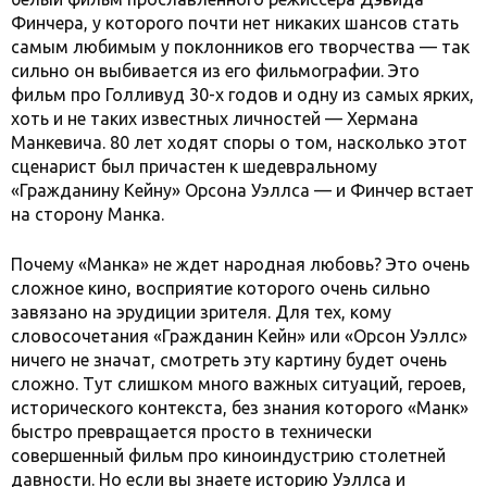
Финчера, у которого почти нет никаких шансов стать
самым любимым у поклонников его творчества — так
сильно он выбивается из его фильмографии. Это
фильм про Голливуд 30-х годов и одну из самых ярких,
хоть и не таких известных личностей — Хермана
Манкевича. 80 лет ходят споры о том, насколько этот
сценарист был причастен к шедевральному
«Гражданину Кейну» Орсона Уэллса — и Финчер встает
на сторону Манка.
Почему «Манка» не ждет народная любовь? Это очень
сложное кино, восприятие которого очень сильно
завязано на эрудиции зрителя. Для тех, кому
словосочетания «Гражданин Кейн» или «Орсон Уэллс»
ничего не значат, смотреть эту картину будет очень
сложно. Тут слишком много важных ситуаций, героев,
исторического контекста, без знания которого «Манк»
быстро превращается просто в технически
совершенный фильм про киноиндустрию столетней
давности. Но если вы знаете историю Уэллса и