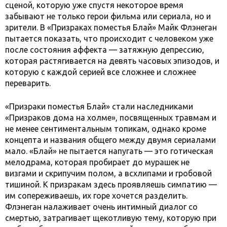
сценой, которую уже спустя некоторое время
забывают не только герои фильма или сериала, но и
зрители. В «Призраках поместья Блай» Майк Флэнеган
пытается показать, что происходит с человеком уже
после состояния аффекта — затяжную депрессию,
которая растягивается на девять часовых эпизодов, и
которую с каждой серией все сложнее и сложнее
переварить.
«Призраки поместья Блай» стали наследниками
«Призраков дома на холме», посвященных травмам и
не менее сентиментальным топикам, однако кроме
концепта и названия общего между двумя сериалами
мало. «Блай» не пытается напугать — это готическая
мелодрама, которая пробирает до мурашек не
визгами и скрипучим полом, а всхлипами и гробовой
тишиной. К призракам здесь проявляешь симпатию —
им сопереживаешь, их горе хочется разделить.
Флэнеган налаживает очень интимный диалог со
смертью, затрагивает щекотливую тему, которую при