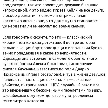
продюсеров, так что проект для девушки был явно
непроходной. И это видно. Играет Кейли на все деньги,
в особо драматичные моменты гримасничая
настолько интенсивно, что даже жутко становится —
уж не хватил ли ее инсульт во время съемок.
Если говорить о сюжете, то это — классический
«ироничный женский детектив». В центре истории
сильно пьющая бортпроводница в исполнении Куоко,
вечно попадающая в какие-то неприятности.
Однажды она встречает в самолете обаятельного
русского богача Алекса Соколова (в исполнении
Михиля Хаусмана, известного по роли Даарио
Нахариса из «Игры Престолов»), и тут в жизни девушки
начинается настоящая вакханалия — заказные
убийства, интриги, агенты ЦРУ, случайный секс и все
это вперемешку с бесконечными перелетами по миру,
флэшбеками о жутком детстве и употреблением
гектолитров алкоголя.