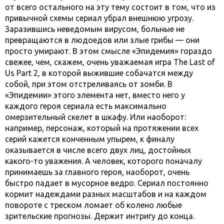
от всего остального на эту тему состоит в том, что из
привычной схемы сериал убрал внешнюю угрозу.
Заразившись неведомым вирусом, больные не
превращаются в людоедов или злые грибы — они
просто умирают. В этом смысле «Эпидемия» гораздо
свежее, чем, скажем, очень уважаемая игра The Last of
Us Part 2, в которой выжившие собачатся между
собой, при этом отстреливаясь от зомби. В
«Эпидемии» этого элемента нет, вместо него у
каждого героя сериала есть максимально
омерзительный скелет в шкафу. Или наоборот:
например, персонаж, который на протяжении всех
серий кажется конченным упырем, к финалу
оказывается в числе всего двух лиц, достойных
какого-то уважения. А человек, которого поначалу
принимаешь за главного героя, наоборот, очень
быстро падает в мусорное ведро. Сериал постоянно
кормит надеждами разных масштабов и на каждом
повороте с треском ломает об колено любые
зрительские прогнозы. Держит интригу до конца.