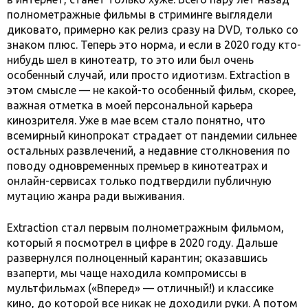
полнометражные фильмы в стриминге выглядели
диковато, примерно как релиз сразу на DVD, только со
знаком плюс. Теперь это норма, и если в 2020 году кто-
нибудь шел в кинотеатр, то это или был очень
особенный случай, или просто идиотизм. Extraction в
этом смысле — не какой-то особенный фильм, скорее,
важная отметка в моей персональной карьера
кинозрителя. Уже в мае всем стало понятно, что
всемирный кинопрокат страдает от пандемии сильнее
остальных развлечений, а недавние столкновения по
поводу одновременных премьер в кинотеатрах и
онлайн-сервисах только подтвердили публичную
мутацию жанра ради выживания.
Extraction стал первым полнометражным фильмом,
который я посмотрел в цифре в 2020 году. Дальше
развернулся полноценный карантин; оказавшись
взаперти, мы чаще находила компромиссы в
мультфильмах («Вперед» — отличный!) и классике
кино, до которой все никак не доходили руки. А потом