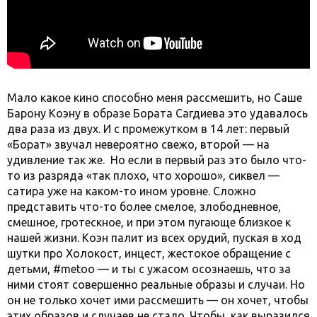
Мало какое кино способно меня рассмешить, но Саше
Барону Коэну в образе Бората Сагдиева это удавалось
два раза из двух. И с промежутком в 14 лет: первый
«Борат» звучал невероятно свежо, второй — на
удивление так же. Но если в первый раз это было что-
то из разряда «так плохо, что хорошо», сиквел —
сатира уже на каком-то ином уровне. Сложно
представить что-то более смелое, злободневное,
смешное, гротескное, и при этом пугающе близкое к
нашей жизни. Коэн палит из всех орудий, пуская в ход
шутки про Холокост, инцест, жестокое обращение с
детьми, #metoo — и ты с ужасом осознаешь, что за
ними стоят совершенно реальные образы и случаи. Но
он не только хочет ими рассмешить — он хочет, чтобы
этих образов и случаев не стало. Чтобы, как выразился