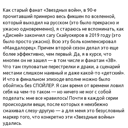
Как старый фанат «Звездных войн», в 90-е
прочитавший примерно весь фикшен по вселенной,
который выходил на русском (это было прекрасно и
ужасно одновременно), я стараюсь не вспоминать, как
«Дисней» закончил сагу Скайуокеров в 2019 году (это
было просто ужасно). Всю эту боль компенсировал
«Мандалорец». Причем второй сезон делал это еще
более эффективно, чем первый. Да, я в курсе, что
многим он не зашел — в том числе и фанатам «ЗВ».
Что там глуповатые перестрелки и драки, а сценарий
местами слишком наивный и даже какой-то «детский».
И что в финальном эпизоде вполне можно было
обойтись без СПОЙЛЕР. Я сам время от времени ловил
себя на чем-то таком — но ничего не мог с собой
поделать: мне все нравилось! Почти в каждой серии
происходили вещи, после которых я неизбежно
смахивал слезу-другую — а для меня это безусловный
маркер того, что конкретно эти «Звездные войны»
удались.