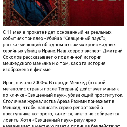
C 11 мая в прокате идет основанный на реальных
событиях триллер «Убийца “Священный паук”»,
рассказывающий об одном из самых кровожадных
серийных убийц в Иране. Наш хоррор-эксперт Дмитрий
Соколов рассказывает о подлинной истории
мешхедского маньяка и о том, как эта история
изображена в фильме.
Иран, начало 2000-х. В городе Мешхед (второй
мегаполис страны после Тегерана) действует маньяк
по кличке «Священный паук», убивающий проституток.
Столичная журналистка Ареза Рахими приезжает в
Мешхед, чтобы написать серию репортажей о
преступнике, которого, кажется, никто не собирается
ловить. Хотя «Священный паук» регулярно
названивает в местную газету, полиция бездействует,