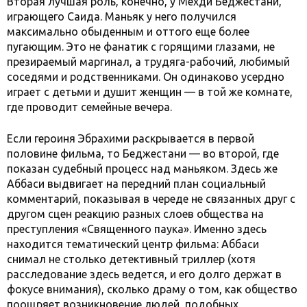
Вторая лучшая роль, конечно, у Мехди Беджестани,
играющего Саида. Маньяк у него получился
максимально обыденным и оттого еще более
пугающим. Это не фанатик с горящими глазами, не
презираемый маргинал, а трудяга-рабочий, любимый
соседями и родственниками. Он одинаково усердно
играет с детьми и душит женщин — в той же комнате,
где проводит семейные вечера.
Если героиня Эбрахими раскрывается в первой
половине фильма, то Беджестани — во второй, где
показан судебный процесс над маньяком. Здесь же
Аббаси выдвигает на передний план социальный
комментарий, показывая в череде не связанных друг с
другом сцен реакцию разных слоев общества на
преступления «Священного паука». Именно здесь
находится тематический центр фильма: Аббаси
снимал не столько детективный триллер (хотя
расследование здесь ведется, и его долго держат в
фокусе внимания), сколько драму о том, как общество
поощряет возникновение людей, подобных