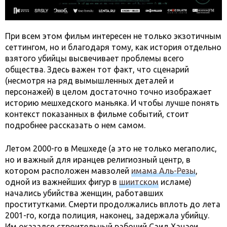
При всем этом фильм интересен не только экзотичным
сеттингом, но и благодаря тому, как история отдельно
взятого убийцы высвечивает проблемы всего
общества. Здесь важен тот факт, что сценарий
(несмотря на ряд вымышленных деталей и
персонажей) в целом достаточно точно изображает
историю мешхедского маньяка. И чтобы лучше понять
контекст показанных в фильме событий, стоит
подробнее рассказать о нем самом.
Летом 2000-го в Мешхеде (а это не только мегаполис,
но и важный для иранцев религиозный центр, в
котором расположен мавзолей
имама Аль-Резы
,
одной из важнейших фигур в
шиитском
исламе)
начались убийства женщин, работавших
проститутками. Смерти продолжались вплоть до лета
2001-го, когда полиция, наконец, задержала убийцу.
Им оказался строительный рабочий Саид Ханаеи,