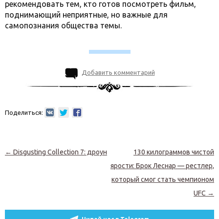
рекомендовать тем, кто готов посмотреть фильм,
поднимающий неприятные, но важные для
самопознания общества темы.
Добавить комментарий
Поделиться:
Навигация по записям
←
Disgusting Collection 7: дроун
130 килограммов чистой
ярости: Брок Леснар — рестлер,
который смог стать чемпионом
UFC
→