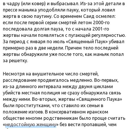
в чадру (или ковер) и выбрасывал. Из-за этой детали в
прессе маньяка уподобляли пауку, который ловил
жертв в свою паутину. Со временем Саид осмелел:
если после первой серии смертей летом 2000-го
последовала долгая пауза, то с начала 2001-го
жертвы начали появляться с пугающей регулярностью.
За период с января по июль «Священный Паук» убивал
примерно раз в две недели. Причем тело последней
жертвы обнаружили уже после того, как маньяк попал
за решетку.
Несмотря на внушительное число смертей,
расследование продвигалось медленно. Во-первых,
из-за длинного интервала между двумя циклами
убийств местная полиция не сразу обнаружила связь
между ними. Во-вторых, жертвы «Священного Паука»
были проститутками, что ставило их семьи в
положение изгоев. В консервативном иранском
обществе многим родственникам было проще считать
«
недостойную женщину
» без вести пропавшей, чем