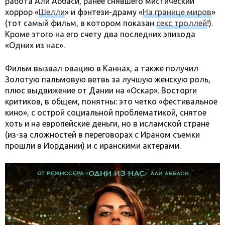
работа Али Аббаси, ранее снявшего мистический
хоррор «
Шелли
» и фэнтези-драму «
На границе миров
»
(тот самый фильм, в котором показан
секс троллей
!).
Кроме этого на его счету два последних эпизода
«Одних из нас».
Фильм вызвал овацию в Каннах, а также получил
Золотую пальмовую ветвь за лучшую женскую роль,
плюс выдвижение от Дании на «Оскар». Восторги
критиков, в общем, понятны: это четко «фестивальное
кино», с острой социальной проблематикой, снятое
хоть и на европейские деньги, но в исламской стране
(из-за сложностей в переговорах с Ираном съемки
прошли в Иордании) и с иранскими актерами.