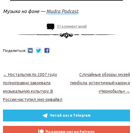
Музыка на фоне —
Mudra Podcast
.
31 комментарий
Поделиться:
Навигация по записям
←
Ностальгия по 2007 году
Случайные обзоры: музей
полноправно завоевала
пинбола, аутентичный карри и
музыкальную культуру. В
«Чернобыль»
→
России наступил эмо-ривайвл
Читай нас в Telegram
Поддержи нас на Patreon