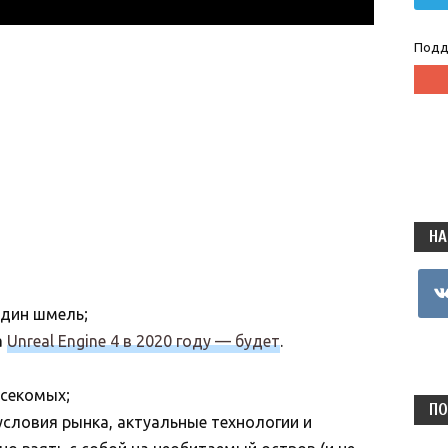
Подд
НА
vkon
один шмель;
а
Unreal Engine 4 в 2020 году — будет
.
асекомых;
ПО
условия рынка, актуальные технологии и