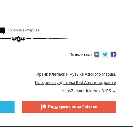
19 комментариев
Поделиться:
Фрэнк Клепаки и музыка Адского Марша.
История саундтрека Red Alert в подкасте
HansZimmerJukebox S1E5
→
Поддержи нас на Patreon