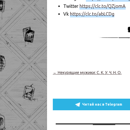
Twitter
https://clc.to/QZjomA
Vk
https://clc.to/abLCDg
Навигация по записям
←
Некурящие мужики: С. К. У. Ч. Н. О.
Читай нас в Telegram