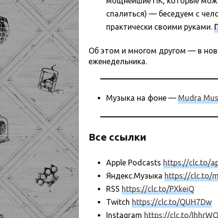
мощнейшие ПК, которые можно
спалиться) — беседуем с чел
практически своими руками.
Об этом и многом другом — в но
еженедельника.
Музыка на фоне —
Mudra Mus
Все ссылки
Apple Podcasts
https://clc.to/
Яндекс.Музыка
https://clc.to
RSS
https://clc.to/PXkeiQ
Twitch
https://clc.to/QUH7Dw
Instagram
https://clc.to/IhhrW