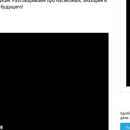
укам. Разговариваем про насекомых, знахарей и
 будущего!
Удоб
день
По