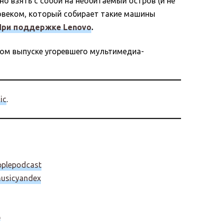
 взять с собой на необитаемый остров (и не
овеком, который собирает такие машины
При поддержке Lenovo
.
вом выпуске угоревшего мультимедиа-
ic
.
applepodcast
/musicyandex
Q