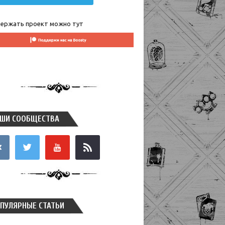
ержать проект можно тут
ШИ СООБЩЕСТВА
takte
twitter
youtube
rss
ПУЛЯРНЫЕ СТАТЬИ