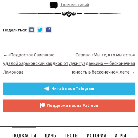
1 комментарий
Поделиться:
Навигация по записям
←
«Подросток Савенко»:
Сериал «Мы те, кто мы есть»
удалой харьковский хардкор от
Луки Гуаданьино — бесконечная
Лимонова
юность в бесконечном лете
→
Читай нас в Telegram
Поддержи нас на Patreon
ПОДКАСТЫ
ДИЧЬ
ТЕСТЫ
ИСТОРИЯ
ИГРЫ