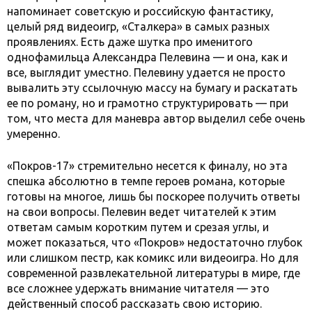
напоминает советскую и российскую фантастику,
целый ряд видеоигр, «Сталкера» в самых разных
проявлениях. Есть даже шутка про именитого
однофамильца Александра Пелевина — и она, как и
все, выглядит уместно. Пелевину удается не просто
вывалить эту ссылочную массу на бумагу и раскатать
ее по роману, но и грамотно структурировать — при
том, что места для маневра автор выделил себе очень
умеренно.
«Покров-17» стремительно несется к финалу, но эта
спешка абсолютно в темпе героев романа, которые
готовы на многое, лишь бы поскорее получить ответы
на свои вопросы. Пелевин ведет читателей к этим
ответам самым коротким путем и срезая углы, и
может показаться, что «Покров» недостаточно глубок
или слишком пестр, как комикс или видеоигра. Но для
современной развлекательной литературы в мире, где
все сложнее удержать внимание читателя — это
действенный способ рассказать свою историю.