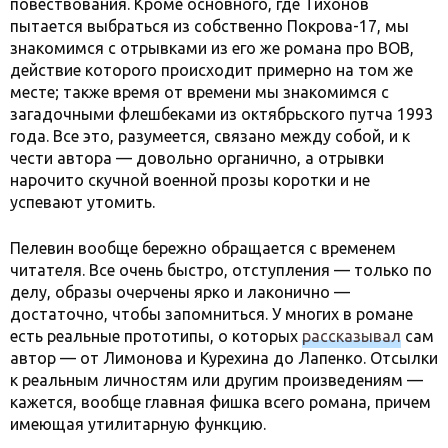
повествования. Кроме основного, где Тихонов
пытается выбраться из собственно Покрова-17, мы
знакомимся с отрывками из его же романа про ВОВ,
действие которого происходит примерно на том же
месте; также время от времени мы знакомимся с
загадочными флешбеками из октябрьского путча 1993
года. Все это, разумеется, связано между собой, и к
чести автора — довольно органично, а отрывки
нарочито скучной военной прозы коротки и не
успевают утомить.
Пелевин вообще бережно обращается с временем
читателя. Все очень быстро, отступления — только по
делу, образы очерчены ярко и лаконично —
достаточно, чтобы запомниться. У многих в романе
есть реальные прототипы, о которых
рассказывал
сам
автор — от Лимонова и Курехина до Лапенко. Отсылки
к реальным личностям или другим произведениям —
кажется, вообще главная фишка всего романа, причем
имеющая утилитарную функцию.