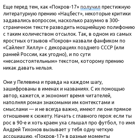
Еще перед тем, как «Покров-17»
получил
престижную
литературную премию «Нацбест», некоторые критики
задавались вопросом, насколько разумно в 300-
страничном тексте разводить мощнейшую полифонию
с таким количеством отсылок. Так, в одном из самых
яростных отзывов «Покров» назвали фанфиком по
«Сайлент Хиллу» с декорациях позднего СССР (или
ранней России, как угодно), и по сути
«несамостоятельным» текстом, которому премию
никак давать нельзя.
Они у Пелевина и правда на каждом шагу,
зашифрованы в именах и названиях. С их помощью
автор, кажется, и экономит время читателей,
наполняя роман знакомыми им контекстами и
смыслами — и не всегда важно, имеют ли они прямое
отношение к сюжету. Начать с главного героя: если ты
рос в 90-е и хоть краем уха слышал про футбол, то имя
Андрей Тихонов вызывает у тебя одну четкую
ассоциацию. «Покров-17» в разные моменты