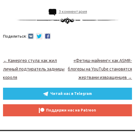
3 комментария
Поделиться:
Навигация по записям
←
Камергер стула: как жил
«Фетиш-майнинг»: как ASMR-
личный подтиратель задницы
блогеры на YouTube становятся
короля
жертвами извращенцев
→
Читай нас в Telegram
Поддержи нас на Patreon