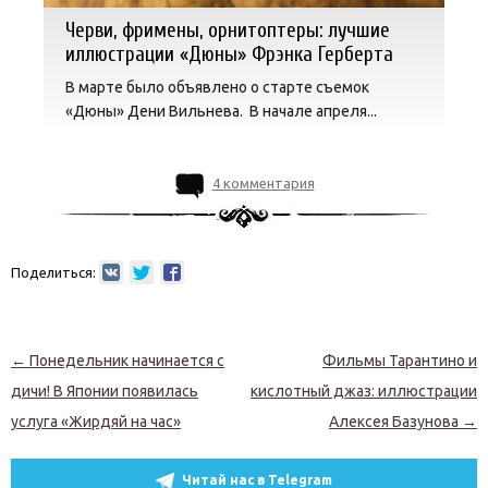
Черви, фримены, орнитоптеры: лучшие
иллюстрации «Дюны» Фрэнка Герберта
В марте было объявлено о старте съемок
«Дюны» Дени Вильнева. В начале апреля...
4 комментария
Поделиться:
Навигация по записям
←
Понедельник начинается с
Фильмы Тарантино и
дичи! В Японии появилась
кислотный джаз: иллюстрации
услуга «Жирдяй на час»
Алексея Базунова
→
Читай нас в Telegram