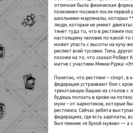
отличная была физическая форма,
позеленел-посинел после первой ра
школьники-маргиналы, которых **
люди, которые не умеют двигатьс
тянет туда то, что в рестлинге по
настоящему человек по какой-то п
может упасть с высоты на кучу же
респект всей тусовки. Типа, друго
похоже на то, что сказал Роберт 
матче с участием Микки Рурка: «Эт
Понятно, что рестлинг – спорт, в
федерации устраивают бои с кров
трехэтажную башню из столов с ла
будешь ползать в крови на потеху
мухи – от наркотиков, которые б
рестлинга. Сейчас ребята выступа
федерациях, где есть зарплаты, в
был гиммик «я бухой мужик» — а с