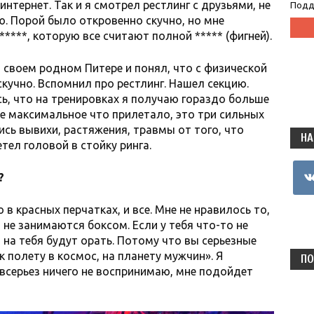
нтернет. Так и я смотрел рестлинг с друзьями, не
Подд
ю. Порой было откровенно скучно, но мне
*****, которую все считают полной ***** (фигней).
 своем родном Питере и понял, что с физической
кучно. Вспомнил про рестлинг. Нашел секцию.
сь, что на тренировках я получаю гораздо больше
не максимальное что прилетало, это три сильных
ись вывихи, растяжения, травмы от того, что
НА
тел головой в стойку ринга.
vkon
?
в красных перчатках, и все. Мне не нравилось то,
 не занимаются боксом. Если у тебя что-то не
, на тебя будут орать. Потому что вы серьезные
к полету в космос, на планету мужчин». Я
ПО
всерьез ничего не воспринимаю, мне подойдет