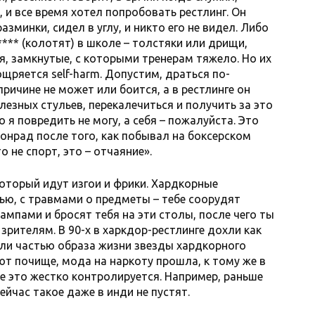
 и все время хотел попробовать рестлинг. Он
зминки, сидел в углу, и никто его не видел. Либо
*** (колотят) в школе – толстяки или дрищи,
я, замкнутые, с которыми тренерам тяжело. Но их
ощряется self-harm. Допустим, драться по-
ричине не может или боится, а в рестлинге он
лезных стульев, перекалечиться и получить за это
го я повредить не могу, а себя – пожалуйста. Это
Конрад после того, как побывал на боксерском
о не спорт, это – отчаяние».
 который идут изгои и фрики. Хардкорные
ью, с травмами о предметы – тебе соорудят
мпами и бросят тебя на эти столы, после чего ты
 зрителям. В 90-х в харкдор-рестлинге дохли как
ыли частью образа жизни звезды хардкорного
ют почище, мода на наркоту прошла, к тому же в
се это жестко контролируется. Например, раньше
ейчас такое даже в инди не пустят.