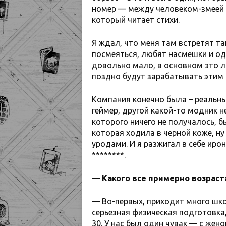
номер — между человеком-змеей и
который читает стихи.
Я ждал, что меня там встретят та
посмеяться, любят насмешки и од
довольно мало, в основном это л
поздно будут зарабатывать этим 
Компания конечно была – реальны
геймер, другой какой-то модник 
которого ничего не получалось, б
которая ходила в черной коже, ну
уродами. И я разжигал в себе ир
********.
— Какого все примерно возраста
— Во-первых, приходит много шко
серьезная физическая подготовка,
30. У нас был один чувак — с жено