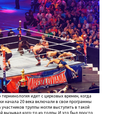
го терминология идет с цирковых времен, когда
и начала 20 века включали в свои программы
 участников труппы могли выступить в такой
рый вызывал кого-то из толпы. И это был просто