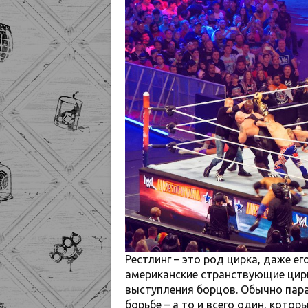
Рестлинг – это род цирка, даже е
американские странствующие цирк
выступления борцов. Обычно пара
борьбе – а то и всего один, кото