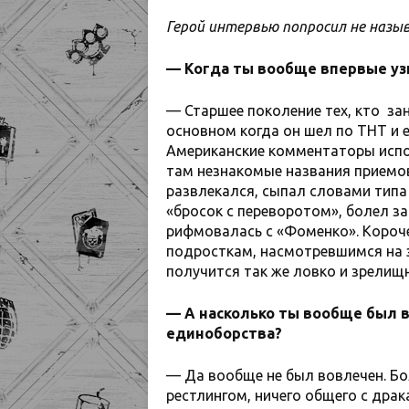
Герой интервью попросил не назыв
— Когда ты вообще впервые уз
— Старшее поколение тех, кто за
основном когда он шел по ТНТ и
Американские комментаторы испол
там незнакомые названия приемов
развлекался, сыпал словами типа 
«бросок с переворотом», болел з
рифмовалась с «Фоменко». Короче
подросткам, насмотревшимся на эт
получится так же ловко и зрелищ
— А насколько ты вообще был 
единоборства?
— Да вообще не был вовлечен. Бол
рестлингом, ничего общего с драк