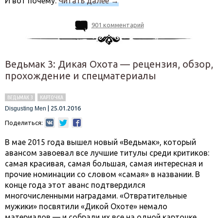
И вот почему:
Читать далее
→
901 комментарий
Ведьмак 3: Дикая Охота — рецензия, обзор,
прохождение и спецматериалы
ВЕДЬМАК 3
КАРТОЧКА
|
25.01.2016
Disgusting Men
Поделиться:
В мае 2015 года вышел новый «Ведьмак», который
авансом завоевал все лучшие титулы среди критиков:
самая красивая, самая большая, самая интересная и
прочие номинации со словом «самая» в названии. В
конце года этот аванс подтвердился
многочисленными наградами. «Отвратительные
мужики» посвятили «Дикой Охоте» немало
материалов — и собрали их все на одной карточке.