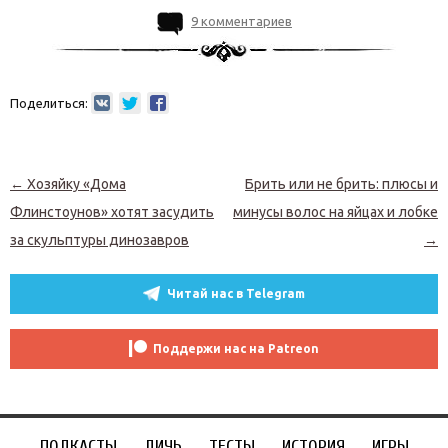
9 комментариев
Поделиться:
Навигация по записям
←
Хозяйку «Дома
Брить или не брить: плюсы и
Флинстоунов» хотят засудить
минусы волос на яйцах и лобке
за скульптуры динозавров
→
Читай нас в Telegram
Поддержи нас на Patreon
ПОДКАСТЫ
ДИЧЬ
ТЕСТЫ
ИСТОРИЯ
ИГРЫ