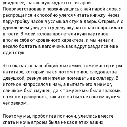
увидел ее, шагающую куда-то с гитарой.
Поприветствовав и перекинувшись с ней парой слов, я
распрощался и спокойно улегся читать книжку. Через
пару-тройку часов я услышал стук в дверь. Открыв, я с
удивлением увидел эту девушку, которая попросилась
в гости. В моей голове пролетели кучи картинок
вполне себе откровенного характера, и мы начали
весело болтать в вагончике, как вдруг раздался еще
один стук.
Это оказался наш общий знакомый, тоже мастер игры
на гитаре, который, как я потом понял, следовал за
девушкой, ревнуя ее и желая помешать адюльтеру. В
итоге он напросился к нам, а выгнать его я не мог,
слишком был смущен, да к тому же мы были знакомы
с тех же тренировок, так что он был не совсем чужим
человеком.
Поэтому мы, проболтав полночи, улеглись вместе
спать и ночь втроем была не как в этих ваших