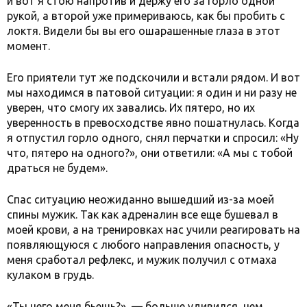
и вот я стою напротив и держу его за горло одной
рукой, а второй уже примериваюсь, как бы пробить с
локтя. Видели бы вы его ошарашенные глаза в этот
момент.
Его приятели тут же подскочили и встали рядом. И вот
мы находимся в патовой ситуации: я один и ни разу не
уверен, что смогу их завались. Их пятеро, но их
уверенность в превосходстве явно пошатнулась. Когда
я отпустил горло одного, снял перчатки и спросил: «Ну
что, пятеро на одного?», они ответили: «А мы с тобой
драться не будем».
Спас ситуацию неожиданно вышедший из-за моей
спины мужик. Так как адреналин все еще бушевал в
моей крови, а на тренировках нас учили реагировать на
появляющуюся с любого направления опасность, у
меня сработал рефлекс, и мужик получил с отмаха
кулаком в грудь.
«Ты чего меня бьешь?», — больше удивился, чем