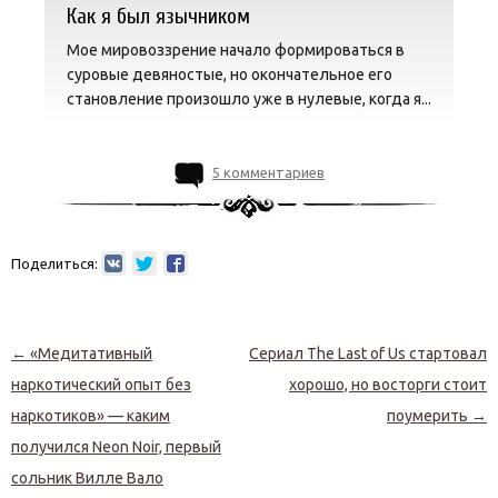
Как я был язычником
Мое мировоззрение начало формироваться в
суровые девяностые, но окончательное его
становление произошло уже в нулевые, когда я...
5 комментариев
Поделиться:
Навигация по записям
←
«Медитативный
Сериал The Last of Us стартовал
наркотический опыт без
хорошо, но восторги стоит
наркотиков» — каким
поумерить
→
получился Neon Noir, первый
сольник Вилле Вало