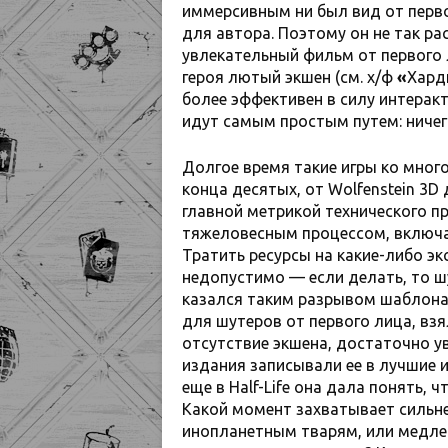
иммерсивным ни был вид от перво
для автора. Поэтому он не так р
увлекательный фильм от первого 
героя лютый экшен (см. х/ф
«
Хард
более эффективен в силу интеракт
идут самым простым путем: ничег
Долгое время такие игры ко много
конца десятых, от Wolfenstein 3D 
главной метрикой технического п
тяжеловесным процессом, включ
Тратить ресурсы на какие-либо э
недопустимо — если делать, то шу
казался таким разрывом шаблона 
для шутеров от первого лица, взя
отсутствие экшена, достаточно у
издания записывали ее в лучшие и
еще в Half-Life она дала понять, 
Какой момент захватывает сильне
инопланетным тварям, или медлен