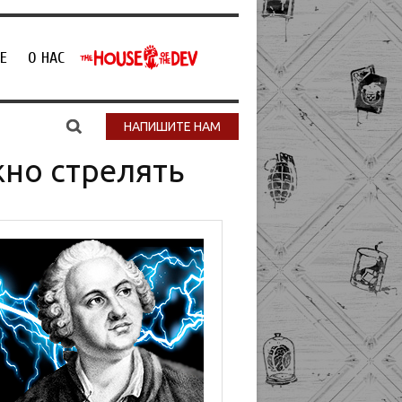
Е
О НАС
НАПИШИТЕ НАМ
жно стрелять