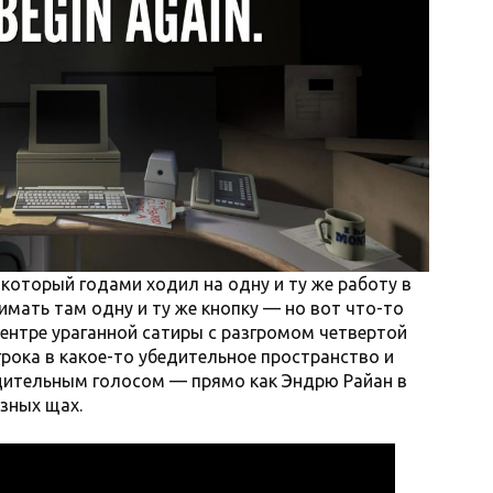
который годами ходил на одну и ту же работу в
имать там одну и ту же кнопку — но вот что-то
центре ураганной сатиры с разгромом четвертой
грока в какое-то убедительное пространство и
едительным голосом — прямо как Эндрю Райан в
езных щах.