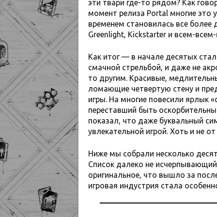
эти твари где-то рядом? Как говор
момент релиза Portal многие это 
временем становилась все более д
Greenlight, Kickstarter и всем-всем
Как итог — в начале десятых стал
смачной стрельбой, и даже не акр
то другим. Красивые, медлительн
ломающие четвертую стену и пре
игры. На многие повесили ярлык 
переставший быть оскорбительным
показал, что даже буквальный с
увлекательной игрой. Хоть и не от
Ниже мы собрали несколько десятк
Список далеко не исчерпывающий,
оригинальное, что вышло за после
игровая индустрия стала особенн