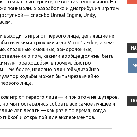
ят сейчас в интернете, не все так однозначно. На
уже понимали, а разработка и дистрибуция игр тем
оступной — спасибо Unreal Engine, Unity,
-всем.
и выходить игры от первого лица, цеплявщие не
обатическими трюками а-ля Mirror’s Edge, а чем-
НА
ые, страшные, смешные, замороченные,
дставления о том, какими вообще должны быть
vkon
«симулятора ходьбы», впрочем, быстро
. Тем более, недавно один геймдизайнер
имулятор ходьбы может быть чрезвычайно
 первого лица.
ов игр от первого лица — и при этом не шутеров.
ПО
 но мы постарались собрать все самое лучшее и
дние лет десять — как раз в то время, когда
о гибкой и открытой для экспериментов.