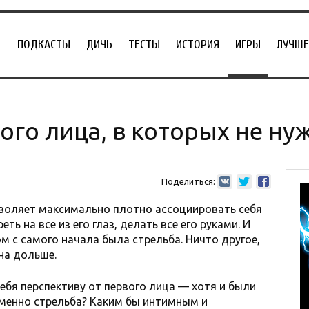
ПОДКАСТЫ
ДИЧЬ
ТЕСТЫ
ИСТОРИЯ
ИГРЫ
ЛУЧШЕ
ого лица, в которых не ну
Поделиться:
зволяет максимально плотно ассоциировать себя
еть на все из его глаз, делать все его руками. И
м с самого начала была стрельба. Ничто другое,
ана дольше.
себя перспективу от первого лица — хотя и были
менно стрельба? Каким бы интимным и