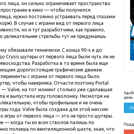
го лица, он сильно ограничивает пространство
аспространен в кино — чтобы получился
лица, нужно постоянно устраивать перед глазами
кор
»
). В случае с играми вид от первого лица
ивности, но и тут разработчики, как правило,
о увлекательнее стрельбы тут не придумаешь.
му обязывали технически. С конца 90-х и до
до Crysis шутеры от первого лица были чуть ли не
ревосходства. Разработка в то время была еще
ающим дорогостоящие графические движки.
ксперименты с играми от первого лица было
тер, чтобы наверняка. Отчасти поэтому Portal
— Valve, на тот момент столько уже сделавшая
Удоб
ла и выпустила игру головоломку. Несмотря на
день
влекательную, чтобы профильные и не очень
По
гры года. Valve была создана для этой миссии:
что игры от первого лица — это не просто шутеры.
е — когда ты из всех стволов палишь по
Подд
но ползешь по вентиляционной шахте, зная, что