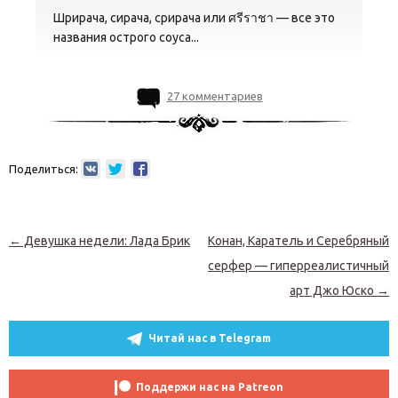
Шрирача, сирача, срирача или ศรีราชา — все это
названия острого соуса...
27 комментариев
Поделиться:
Навигация по записям
←
Девушка недели: Лада Брик
Конан, Каратель и Серебряный
серфер — гиперреалистичный
арт Джо Юско
→
Читай нас в Telegram
Поддержи нас на Patreon