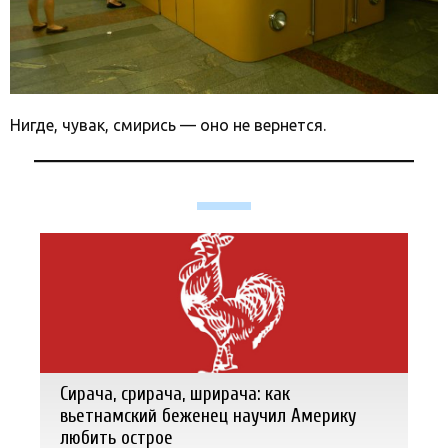
Нигде, чувак, смирись — оно не вернется.
Сирача, срирача, шрирача: как
вьетнамский беженец научил Америку
любить острое