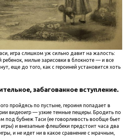
аси, игра слишком уж сильно давит на жалость:
 ребенок, милые зарисовки в блокноте — и все
нут, еще до того, как с героиней установится хоть
тительное, забагованное вступление.
ного пройдясь по пустыне, героиня попадает в
рии видеоигр — узкие темные пещеры. Бродить по
 под бубнеж Таси (ее говорливость вообще бьет
 игры) и внезапные флешбеки предстоит часа два
гры, и не идет ни в какое сравнение с мрачным,