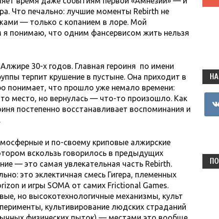
деляет время даже событиям первой «Амнезии» — и
ра. Что печально: лучшие моменты Rebirth не
ажами — только с копанием в лоре. Мой
м я понимаю, что одним фансервисом жить нельзя
Алжире 30-х годов. Главная героиня по имени
НА
руппы терпит крушение в пустыне. Она приходит в
ро понимает, что прошло уже немало времени:
это место, но вернулась — что-то произошло. Как
vkon
роиня постепенно восстанавливает воспоминания и
.
тмосферные и по-своему криповые алжирские
 котором вскользь говорилось в предыдущих
ПО
ие — это самая увлекательная часть Rebirth.
ьно: это эклектичная смесь Гигера, племенных
rizon и игры SOMA от самих Frictional Games.
авые, но высокотехнологичные механизмы, культ
сперименты, культивирование людских страданий
бычных физических пыток) — местами это вообще