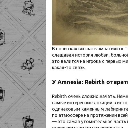
В попытках вызвать эмпатияю к Т
слащавая история любви, больной
это валится на игрока с первых ми
какая-то связь.
У Amnesia: Rebirth отвра
Rebirth очень сложно начать. Нем
самые интересные локации в исто
одинаковым каменным лабиринтам
по атмосфере на протяжении всей
— это самая утомительная часть и
скрипучим замком из оригинала.