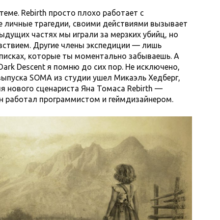
теме. Rebirth просто плохо работает с
ее личные трагедии, своими действиями вызывает
ыдущих частях мы играли за мерзких убийц, но
увствием. Другие члены экспедиции — лишь
аписках, которые ты моментально забываешь. А
Dark Descent я помню до сих пор. Не исключено,
 выпуска SOMA из студии ушел Микаэль Хедберг,
я нового сценариста Яна Томаса Rebirth —
он работал программистом и геймдизайнером.