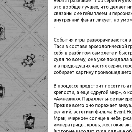
Rebirth развивает лор серии и у
это вообще лучшее, что делает иг
связаны с ее геймплеем и персон
внутренний фанат ликует, но умо
.
События игры разворачиваются в 
Таси в составе археологической г
себя в разбитом самолете и быст
судя по всему, она уже покидала 
и в предыдущих частях серии, ге
собирает картину произошедшего
В процессе предстоит посетить а
крепости, а еще «другой мир», о
«Амнезиях». Параллельное измерен
Прежде всего оно поражает визуал
религий, эстетики фильма Event Ho
Мрак, «черное» солнце в небе, рж
императрицы, кровь, жестокие эк
(которые заходят куда дальше о