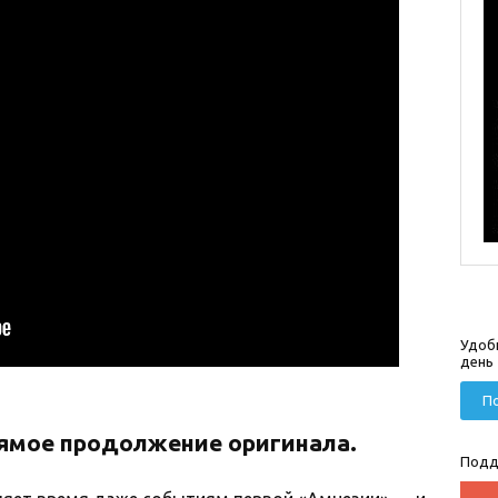
Удоб
день
По
прямое продолжение оригинала.
Подд