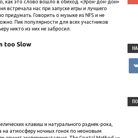
о, как это слово вошло в обиход. «Эрон-дон-дон»
ня встречала нас при запуске игры и лучшего
 придумать. Говорить о музыке из NFS и не
ожно. Пик популярности для всех участников
еру никто из них не забросил.
n too Slow
НА
vkon
ПО
делических клавиш и натурального рэднек-рока,
а на атмосферу ночных гонок по неоновым
ек звучит экспериментально. The Crystal Method —