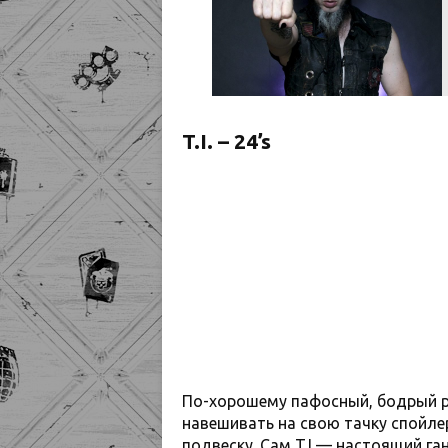
T.I. – 24’s
По-хорошему пафосный, бодрый рэ
навешивать на свою тачку спойле
подвеску. Сам T.I — настоящий га