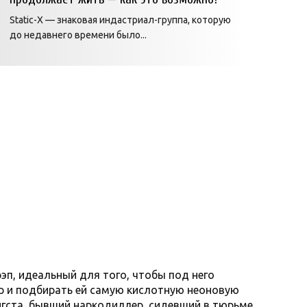
Static-X — знаковая индастриал-группа, которую
до недавнего времени было...
п, идеальный для того, чтобы под него
р и подбирать ей самую кислотную неоновую
нгста, бывший наркодиллер, сидевший в тюрьме,