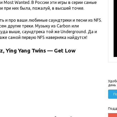
 и Most Wanted. В России эти игры в серии самые
и при них была, пожалуй, в высшей точке.
ь и про ваши любимые саундтреки и песни из NFS.
ем другие треки. Музыку из Carbon или
куда выше, саундтрека той же Underground. Да и
даже самой первую NFS наверняка найдутся!
yz, Ying Yang Twins — Get Low
Удоб
день
По
Подд