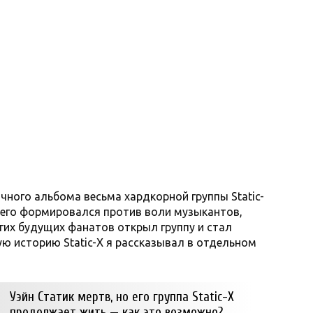
чного альбома весьма хардкорной группы Static-
к его формировался против воли музыкантов,
гих будущих фанатов открыл группу и стал
ую историю Static-X я рассказывал в отдельном
Уэйн Статик мертв, но его группа Static-X
продолжает жить — как это возможно?