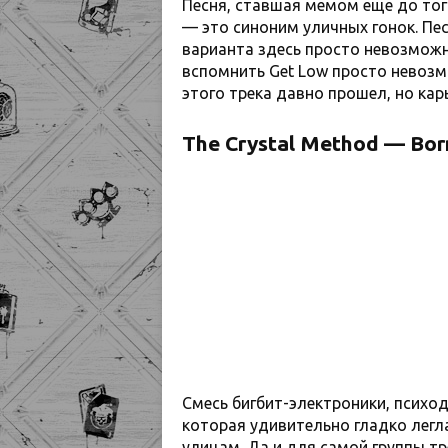
Песня, ставшая мемом еще до тог
— это синоним уличных гонок. Пес
варианта здесь просто невозможно
вспомнить Get Low просто невозм
этого трека давно прошел, но карь
The Crystal Method — Bor
Смесь бигбит-электроники, психо
которая удивительно гладко легл
улицам. Да и для самой группы тр