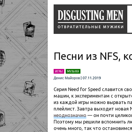
Песни из NFS, 
ИГРЫ
МУЗЫКА
|
07.11.2019
Денис Майоров
Серия Need for Speed славится с
машин, к экспериментам с открыто
из каждой игры можно вырвать пар
плейлист. Завтра выходит новая NF
неоднозначно
— он почти целиком
Поэтому мы решили вспомнить лю
очень много, так что остановимс