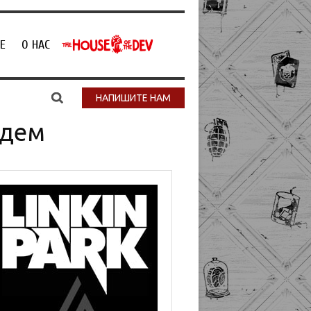
Е
О НАС
НАПИШИТЕ НАМ
удем