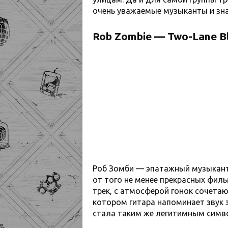
очень уважаемые музыканты и зна
Rob Zombie — Two-Lane B
Роб Зомби — эпатажный музыкант,
от того не менее прекрасных филь
трек, с атмосферой гонок сочета
котором гитара напоминает звук 
стала таким же легитимным симво