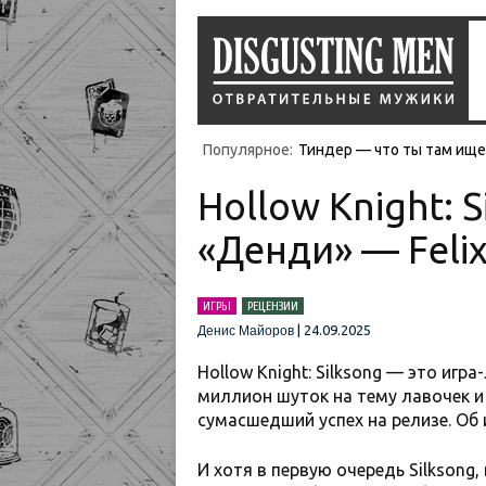
Популярное:
Тиндер — что ты там ищеш
Hollow Knight: 
«Денди» — Felix
ИГРЫ
РЕЦЕНЗИИ
|
24.09.2025
Денис Майоров
Hollow Knight: Silksong — это игр
миллион шуток на тему лавочек и
сумасшедший успех на релизе. Об и
И хотя в первую очередь Silksong