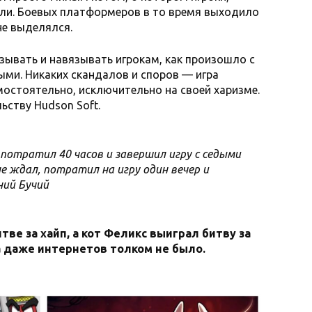
али. Боевых платформеров в то время выходило
не выделялся.
изывать и навязывать игрокам, как произошло с
ыми. Никаких скандалов и споров — игра
мостоятельно, исключительно на своей харизме.
ьству Hudson Soft.
 потратил 40 часов и завершил игру с седыми
 не ждал, потратил на игру один вечер и
ний Бучий
тве за хайп, а кот Феликс выиграл битву за
а даже интернетов толком не было.