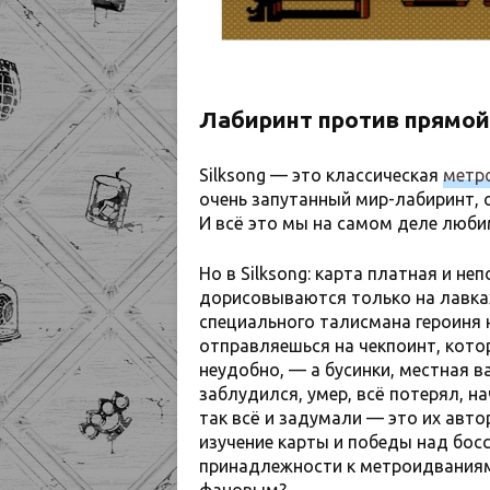
Лабиринт против прямой
Silksong — это классическая
метр
очень запутанный мир-лабиринт, 
И всё это мы на самом деле люби
Но в Silksong: карта платная и н
дорисовываются только на лавках
специального талисмана героиня 
отправляешься на чекпоинт, кот
неудобно, — а бусинки, местная в
заблудился, умер, всё потерял, н
так всё и задумали — это их авто
изучение карты и победы над босс
принадлежности к метроидваниям
фановым?