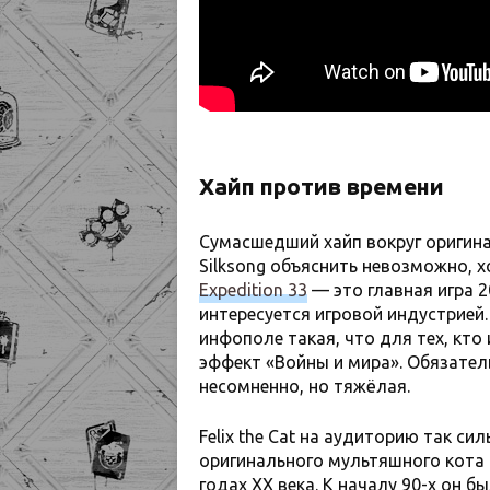
Хайп против времени
Сумасшедший хайп вокруг оригинал
Silksong объяснить невозможно, 
Expedition 33
— это главная игра 2
интересуется игровой индустрией
инфополе такая, что для тех, кто
эффект «Войны и мира». Обязател
несомненно, но тяжёлая.
Felix the Cat на аудиторию так си
оригинального мультяшного кота Ф
годах XX века. К началу 90-х он 