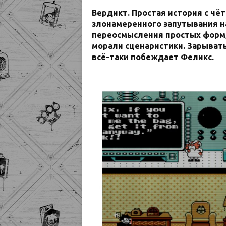
Вердикт. Простая история с чё
злонамеренного запутывания на
переосмысления простых форм,
морали сценаристики. Зарывать
всё-таки побеждает Феликс.