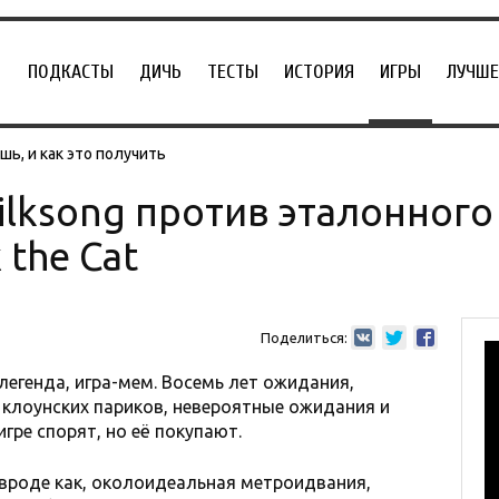
ПОДКАСТЫ
ДИЧЬ
ТЕСТЫ
ИСТОРИЯ
ИГРЫ
ЛУЧШЕ
ь, и как это получить
Silksong против эталонног
 the Cat
Поделиться:
а-легенда, игра-мем. Восемь лет ожидания,
 клоунских париков, невероятные ожидания и
гре спорят, но её покупают.
, вроде как, околоидеальная метроидвания,