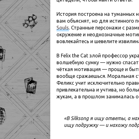
История построена на туманных 
вам объяснят, но для истинного 
Souls
. Странные персонажи с раз
окружение и неоднозначные мотив
вовлекайтесь и шевелите извилин
В Felix the Cat злой профессор у
волшебную сумку — нужно спасать. 
чёткая мотивация — проще и быть 
вообще сражаешься. Моральная с
Феликс учит исключительно прави
привлекательна и учтива, но бол
жукам, а в прошлом занималась 
«В Silksong я ищу ответы, а нах
ищу подружку — и нахожу подр