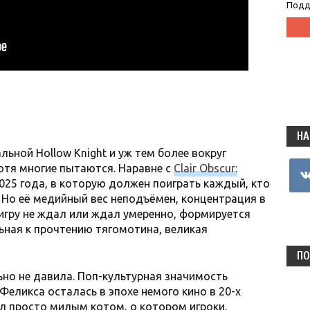
Подд
НА
ьной Hollow Knight и уж тем более вокруг
vkon
хотя многие пытаются. Наравне с
Clair Obscur:
025 года, в которую должен поиграть каждый, кто
. Но её медийный вес неподъёмен, концентрация в
 игру не ждал или ждал умеренно, формируется
ьная к прочтению тягомотина, великая
ПО
льно не давила. Поп-культурная значимость
еликса осталась в эпохе немого кино в 20-х
был просто милым котом, о котором игроки,