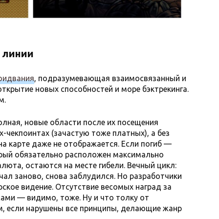
 линии
оидвания
, подразумевающая взаимосвязанный и
открытие новых способностей и море бэктрекинга.
м.
еполная, новые области после их посещения
-чекпоинтах (зачастую тоже платных), а без
на карте даже не отображается. Если погиб —
орый обязательно расположен максимально
алюта, остаются на месте гибели. Вечный цикл:
ачал заново, снова заблудился. Но разработчики
рское видение. Отсутствие весомых наград за
ами — видимо, тоже. Ну и что толку от
, если нарушены все принципы, делающие жанр