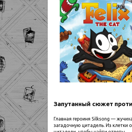
Запутанный сюжет проти
Главная героиня Silksong — жучих
загадочную цитадель. Из клетки 
цитадели, чтобы найти ответы.