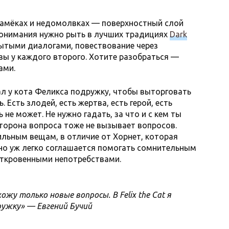
намёках и недомолвках — поверхностный слой
понимания нужно рыть в лучших традициях
Dark
мытыми диалогами, повествование через
ы у каждого второго. Хотите разобраться —
ами.
крал у кота Феликса подружку, чтобы выторговать
Есть злодей, есть жертва, есть герой, есть
не может. Не нужно гадать, за что и с кем ты
торона вопроса тоже не вызывает вопросов.
льным вещам, в отличие от Хорнет, которая
ьно уж легко соглашается помогать сомнительным
откровенными непотребствами.
ожу только новые вопросы. В Felix the Cat я
ужку» — Евгений Бучий