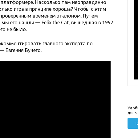
н-платформере. Насколько там неоправданно
лько игра в принципе хороша? Чтобы с этим
с проверенным временем эталоном. Путём
мы его нашли — Felix the Cat, вышедшая в 1992
его не было.
комментировать главного эксперта по
 Евгения Бучего.
Удоб
день
По