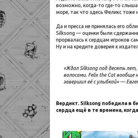
возможно, когда-то где-то слыш
море, так что здесь Феликс тоже 
Да и пресса не принялась его обл
Silksong — оценки были сдержанн
прорвалась к сердцам игроков са
Ну и на кредите доверия к издател
«Ждал Silksong под десять лет,
волосами. Felix the Cat вообще
завершил её с улыбкой» — Евге
Вердикт. Silksong победила в би
сердца ещё в те времена, когд