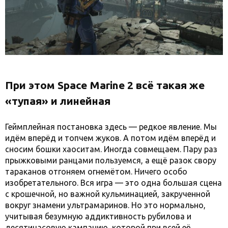
При этом Space Marine 2 всё такая же
«тупая» и линейная
Геймплейная постановка здесь — редкое явление. Мы
идём вперёд и топчем жуков. А потом идём вперёд и
сносим бошки хаоситам. Иногда совмещаем. Пару раз
прыжковыми ранцами пользуемся, а ещё разок свору
тараканов отгоняем огнемётом. Ничего особо
изобретательного. Вся игра — это одна большая сцена
с крошечной, но важной кульминацией, закрученной
вокруг знамени ультрамаринов. Но это нормально,
учитывая безумную аддиктивность рубилова и
десятичасовую кампанию, которой при всей её