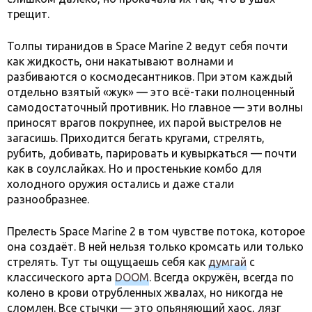
трещит.
Толпы тиранидов в Space Marine 2 ведут себя почти
как жидкость, они накатывают волнами и
разбиваются о космодесантников. При этом каждый
отдельно взятый «жук» — это всё-таки полноценный
самодостаточный противник. Но главное — эти волны
приносят врагов покрупнее, их парой выстрелов не
загасишь. Приходится бегать кругами, стрелять,
рубить, добивать, парировать и кувыркаться — почти
как в соулслайках. Но и простенькие комбо для
холодного оружия остались и даже стали
разнообразнее.
Прелесть Space Marine 2 в том чувстве потока, которое
она создаёт. В ней нельзя только кромсать или только
стрелять. Тут ты ощущаешь себя как
думгай
с
классического арта
DOOM
. Всегда окружён, всегда по
колено в крови отрубленных жвалах, но никогда не
сломлен. Все стычки — это опьяняющий хаос, лязг