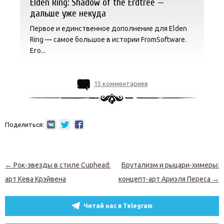
Elden Ring: Shadow of the Erdtree —
дальше уже некуда
Первое и единственное дополнение для Elden
Ring — самое большое в истории FromSoftware.
Его...
15 комментариев
Поделиться:
Навигация по записям
←
Рок-звезды в стиле Cuphead:
Брутализм и рыцари-химеры:
арт Кева Крэйвена
концепт-арт Ариэля Переса
→
Читай нас в Telegram