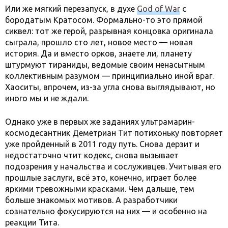
Или же мягкий перезапуск, в духе
God of War
с
бородатым Кратосом. Формально-то это прямой
сиквел: тот же герой, разрывная концовка оригинала
сыграла, прошло сто лет, новое место — новая
история. Да и вместо орков, знаете ли, планету
штурмуют тираниды, ведомые своим ненасытным
коллективным разумом — принципиально иной враг.
Хаоситы, впрочем, из-за угла снова выглядывают, но
иного мы и не ждали.
Однако уже в первых же заданиях ультрамарин-
космодесантник Деметриан Тит потихоньку повторяет
уже пройденный в 2011 году путь. Снова дерзит и
недостаточно чтит кодекс, снова вызывает
подозрения у начальства и сослуживцев. Учитывая его
прошлые заслуги, всё это, конечно, играет более
яркими тревожными красками. Чем дальше, тем
больше знакомых мотивов. А разработчики
сознательно фокусируются на них — и особенно на
реакции Тита.