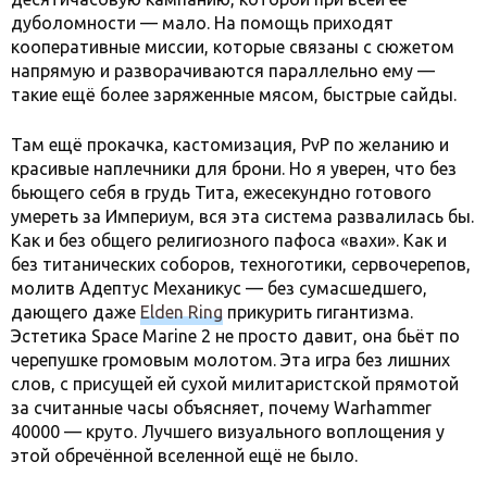
дуболомности — мало. На помощь приходят
кооперативные миссии, которые связаны с сюжетом
напрямую и разворачиваются параллельно ему —
такие ещё более заряженные мясом, быстрые сайды.
Там ещё прокачка, кастомизация, PvP по желанию и
красивые наплечники для брони. Но я уверен, что без
бьющего себя в грудь Тита, ежесекундно готового
умереть за Империум, вся эта система развалилась бы.
Как и без общего религиозного пафоса «вахи». Как и
без титанических соборов, техноготики, сервочерепов,
молитв Адептус Механикус — без сумасшедшего,
дающего даже
Elden Ring
прикурить гигантизма.
Эстетика Space Marine 2 не просто давит, она бьёт по
черепушке громовым молотом. Эта игра без лишних
слов, с присущей ей сухой милитаристской прямотой
за считанные часы объясняет, почему Warhammer
40000 — круто. Лучшего визуального воплощения у
этой обречённой вселенной ещё не было.