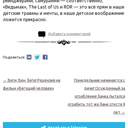
рейнджерами, самураями — соответственно,
«Ведьмак», The Last of Us и RDR — это всё прям в наши
детские травмы и мечты, в наше детское воображение
ложится прекрасно.
Добавить комментарий
Поделиться:
Навигация по записям
←
Беги, Бен, беги! Рецензия на
Понедельник начинается с
фильм «Бегущий человек»
дичи! Осужденный за
ограбление банка пытался
ограбить тот же банк спустя 9
лет
→
Читай нас в Telegram