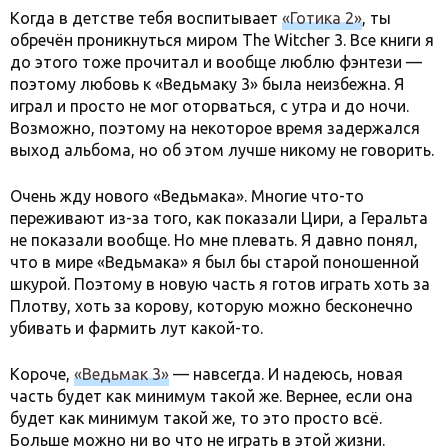
Когда в детстве тебя воспитывает
«Готика 2»
, ты
обречён проникнуться миром The Witcher 3. Все книги я
до этого тоже прочитал и вообще люблю фэнтези —
поэтому любовь к «Ведьмаку 3» была неизбежна. Я
играл и просто не мог оторваться, с утра и до ночи.
Возможно, поэтому на некоторое время задержался
выход альбома, но об этом лучше никому не говорить.
Очень жду нового «Ведьмака». Многие что-то
переживают из-за того, как показали Цири, а Геральта
не показали вообще. Но мне плевать. Я давно понял,
что в мире «Ведьмака» я был бы старой поношенной
шкурой. Поэтому в новую часть я готов играть хоть за
Плотву, хоть за корову, которую можно бесконечно
убивать и фармить лут какой-то.
Короче,
«Ведьмак 3»
— навсегда. И надеюсь, новая
часть будет как минимум такой же. Вернее, если она
будет как минимум такой же, то это просто всё.
Больше можно ни во что не играть в этой жизни.