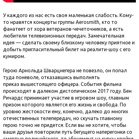
У каждого из нас есть своя маленькая слабость. Кому-
то нравятся концерты группы Aerosmith, кто то
фанатеет от хора ветеранов-чечеточников, а есть
любители телевизионных передач. Замечательная
идея — сделать своему близкому человеку приятное и
добыть пригласительный билет на реалити-шоу с его
кумиром.
Герою Арнольда Шварцнегера не повезло, он попал
туда поневоле, отказавшись выполнять
приказ вышестоящего офицера. События фильма
происходят в далеком дистопическом 2017 году. Бен
Ричардс принимает участие в игровом шоу, главным
призом которого является его жизнь и свобода. По
уровню жестокости ему, конечно, далеко до многих
отечественных телепередач, но скучать главному
герою точно не придется. Если вы не хотите, чтобы
ваши друзья повторили путь бегущего наперегонки со
смертью полицейского, то абонемент на курсы кройки