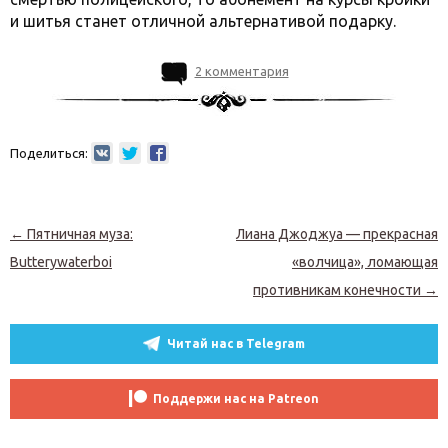
и шитья станет отличной альтернативой подарку.
2 комментария
Поделиться:
Навигация по записям
←
Пятничная муза:
Лиана Джоджуа — прекрасная
Butterywaterboi
«волчица», ломающая
противникам конечности
→
Читай нас в Telegram
Поддержи нас на Patreon