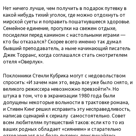
Нет ничего лучше, чем получить в подарок путевку в
какой нибудь тихий уголок, где можно отдохнуть от
мирской суеты и поправить пошатнувшееся здоровье.
Семейное единение, прогулки на свежем отдыхе,
посиделки перед камином с настольными играми —
кто бы отказался? Скорее всего именно так думал
бывший преподаватель, а ныне начинающий писатель
Джек Торранс, когда соглашался стать смотрителем
отеля «Оверлук».
Поклонники Стенли Кубрика могут с недовольством
спросить: «И зачем нам это, ведь все уже было снято, и
великого режиссера невозможно превзойти?». Но
штука в том, что в экранизации 1980 года были
допущены некоторые вольности в трактовке романа,
и Стивен Кинг решил исправить эту несправедливость,
написав сценарий к сериалу самостоятельно. Совет
всем любителям путешествий таков: если кто то из
ваших родных обладает «сиянием» и старательно
отговаривает вас брать путевку, прислушайтесь.