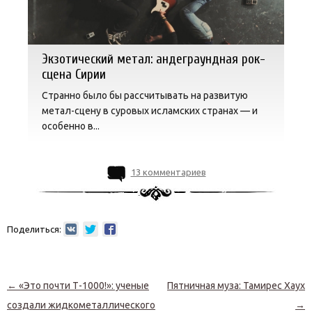
Экзотический метал: андеграундная рок-
сцена Сирии
Странно было бы рассчитывать на развитую
метал-сцену в суровых исламских странах — и
особенно в...
13 комментариев
Поделиться:
Навигация по записям
←
«Это почти Т-1000!»: ученые
Пятничная муза: Тамирес Хаух
создали жидкометаллического
→