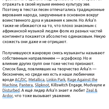
отражать в своей музыке именно культуру эве.
Поэтому в текстах песен отпечатались традиционные
верования народа, закрученные в основном вокруг
воинственного духа и уважения к земле. Но Arka’n
также не обижаются на то, что плохо знакомым с
африканской музыкой людям фолк из разных частей
континента покажется абсолютно одинаковым. Некую
схожесть они даже и не отрицают.
Получившуюся жанровую смесь музыканты называют
собственным направлением — асрафокор. Но и
влияние других групп они тоже честно признают.
Список банд, повлиявших на творчество Arka’n —
бесконечен, но среди них есть и наши любимчики
вроде
AC/DC
,
Metallica
,
Linkin Park
,
Rage Against the
Machine
,
Pantera
,
Slipknot
, Killswitch Engage, Mudvayne и
Disturbed
. А ещё лидер Arka’n знает и любит
Zeal &
Ardor
, что тоже вызывает уважение.