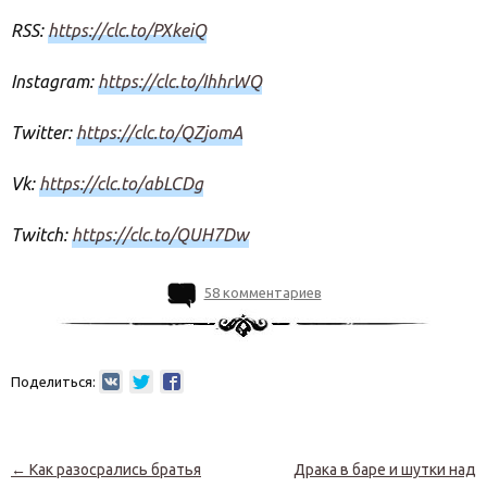
RSS:
https://clc.to/PXkeiQ
Instagram:
https://clc.to/IhhrWQ
Twitter:
https://clc.to/QZjomA
Vk:
https://clc.to/abLCDg
Twitch:
https://clc.to/QUH7Dw
58 комментариев
Поделиться:
Навигация по записям
←
Как разосрались братья
Драка в баре и шутки над