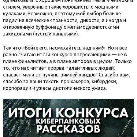
одинаковым: с хорошим пониманием темы и неплохим
стилем, уверенные такие хорошисты с мощными
кулаками. Возможно, поэтому мой выбор больше
падал на всяческие странности, дикости, а иногда и
откровенную буффонаду с метамодернистскими
закидонами (пусть и наивными).
Так что «Бейте его, насмехайтесь над ним!». Но я все
равно считаю итоги конкурса потрясающими — не в
плане финалистов, а в плане авторов в целом. Только
то, что нас читает прорва талантливых людей,
спасает меня от пучины зимней хандры. Спасибо вам,
спасибо за ваши тексты про хакеров, кибердеки,
корпорации и ужасы дистопического ужаса.