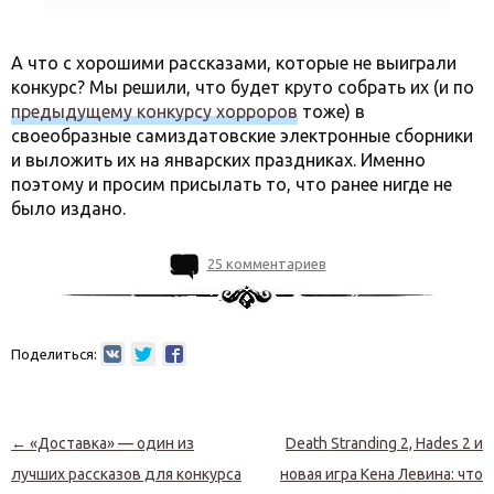
А что с хорошими рассказами, которые не выиграли
конкурс? Мы решили, что будет круто собрать их (и по
предыдущему конкурсу хорроров
тоже) в
своеобразные самиздатовские электронные сборники
и выложить их на январских праздниках. Именно
поэтому и просим присылать то, что ранее нигде не
было издано.
25 комментариев
Поделиться:
Навигация по записям
←
«Доставка» — один из
Death Stranding 2, Hades 2 и
лучших рассказов для конкурса
новая игра Кена Левина: что