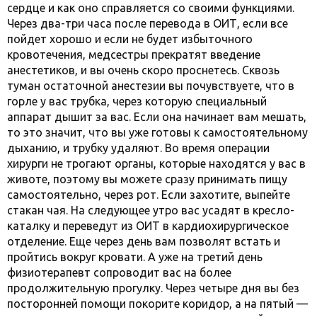
сердце и как оно справляется со своими функциями.
Через два-три часа после перевода в ОИТ, если все
пойдет хорошо и если не будет избыточного
кровотечения, медсестры прекратят введение
анестетиков, и вы очень скоро проснетесь. Сквозь
туман остаточной анестезии вы почувствуете, что в
горле у вас трубка, через которую специальный
аппарат дышит за вас. Если она начинает вам мешать,
то это значит, что вы уже готовы к самостоятельному
дыханию, и трубку удаляют. Во время операции
хирурги не трогают органы, которые находятся у вас в
животе, поэтому вы можете сразу принимать пищу
самостоятельно, через рот. Если захотите, выпейте
стакан чая. На следующее утро вас усадят в кресло-
каталку и переведут из ОИТ в кардиохирургическое
отделение. Еще через день вам позволят встать и
пройтись вокруг кровати. А уже на третий день
физиотерапевт сопроводит вас на более
продолжительную прогулку. Через четыре дня вы без
посторонней помощи покорите коридор, а на пятый —