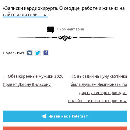
«Записки кардиохирурга. О сердце, работе и жизни» на
сайте издательства
.
4 комментария
Поделиться:
Навигация по записям
←
Обезжиренные мужики 2020.
«С высадки на Луну картинка
Привет Джону Вильсону!
была лучше». Чемпионаты по
дартсу теперь проводят
онлайн — и пока это провал
→
Читай нас в Telegram