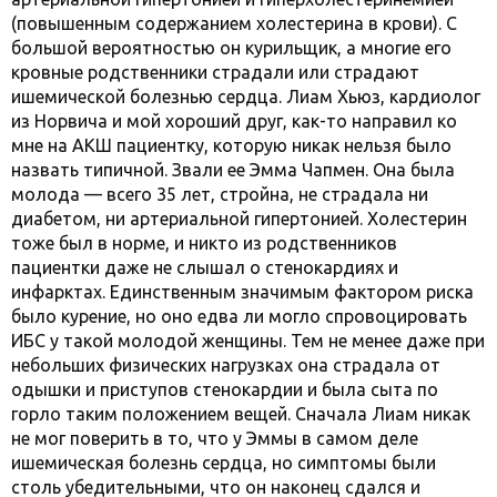
(повышенным содержанием холестерина в крови). С
большой вероятностью он курильщик, а многие его
кровные родственники страдали или страдают
ишемической болезнью сердца. Лиам Хьюз, кардиолог
из Норвича и мой хороший друг, как-то направил ко
мне на АКШ пациентку, которую никак нельзя было
назвать типичной. Звали ее Эмма Чапмен. Она была
молода — всего 35 лет, стройна, не страдала ни
диабетом, ни артериальной гипертонией. Холестерин
тоже был в норме, и никто из родственников
пациентки даже не слышал о стенокардиях и
инфарктах. Единственным значимым фактором риска
было курение, но оно едва ли могло спровоцировать
ИБС у такой молодой женщины. Тем не менее даже при
небольших физических нагрузках она страдала от
одышки и приступов стенокардии и была сыта по
горло таким положением вещей. Сначала Лиам никак
не мог поверить в то, что у Эммы в самом деле
ишемическая болезнь сердца, но симптомы были
столь убедительными, что он наконец сдался и