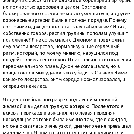
женщина с абсолютной блокадой коронарной артерии,
но полностью здоровая в целом. Состояние
блокированного сосуда не могло ухудшиться, а другие
коронарные артерии были в полном порядке. Почему
состояние вдруг должно стать нестабильным? И как,
собственно говоря, распил грудины пополам улучшит
положение? Я не согласился с Джоном и предложил
ему ввести лекарства, нормализующие сердечный
ритм, который, по моему мнению, нарушился под
воздействием анестетиков. Я настаивал на исполнении
первоначального плана. Джон не соглашался, но в
конце концов мне удалось его убедить. Он ввел Эмме
какие-то лекарства, ритм сердца нормализовался, и
операция началась.
Я сделал небольшой разрез под левой молочной
железой и выделил грудную артерию. После этого я
вскрыл перикард и выяснил, что левая передняя
нисходящая артерия была именно там, где я ожидал,
но она оказалась очень узкой, диаметр ее не превышал
миллиметра. Я помню, что тогда сильно удивился и