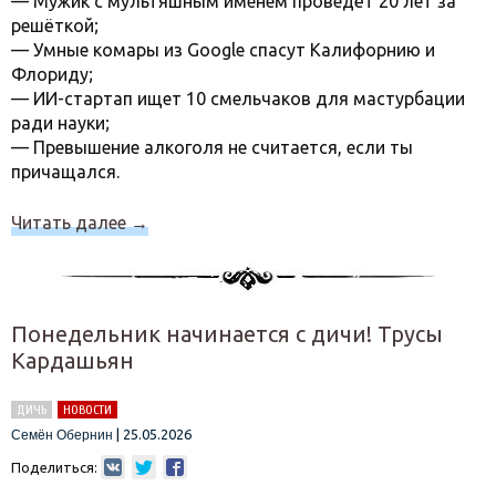
— Мужик с мультяшным именем проведёт 20 лет за
решёткой;
— Умные комары из Google спасут Калифорнию и
Флориду;
— ИИ-стартап ищет 10 смельчаков для мастурбации
ради науки;
— Превышение алкоголя не считается, если ты
причащался.
Читать далее
→
Понедельник начинается с дичи! Трусы
Кардашьян
ДИЧЬ
НОВОСТИ
|
25.05.2026
Семён Обернин
Поделиться: