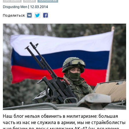
ПРО ВОЙНУ
РОССИЯ
ТЕХНОЛОГИИ
|
12.03.2014
Disgusting Men
Поделиться:
Наш блог нельзя обвинить в милитаризме: большая
часть из нас не служила в армии, мы не страйкболисты
и не бегаем по лесу с муляжами АК-47 (ну, все кроме